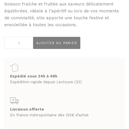
6.95 €.
5.90 €.
THÉS ET INFUSIONS
JUS ET SIROPS
boisson fraîche et fruitée aux saveurs délicatement
équilibrées. Idéale à l’apéritif ou lors de vos moments
MIELS
PANIERS GOURMANDS
de convivialité, elle apporte une touche festive et
PRUNEAUX
MOINS DE 20€
ensoleillée à toutes les occasions.
THÉS ET INFUSIONS
ENTRE 20€ ET 50€
quantité
AJOUTER AU PANIER
PLUS DE 50€
de
PANIERS GOURMANDS
Sangria
MOINS DE 20€
blanche
FROMAGERIE
ENTRE 20€ ET 50€
À commander et retirer en boutique
"Ibaïa"
9°
PLUS DE 50€
Expédié sous 24h à 48h
75cl
LA CAVE
Expédition rapide depuis Lectoure (32)
FROMAGERIE
APÉRITIFS
À commander et retirer en boutique
SPIRITUEUX & CHAMPAGNES
Livraison offerte
LA CAVE
En France métropolitaine dès 120€ d’achat
ARMAGNACS
APÉRITIFS
CHAMPAGNES