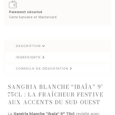
RHUMS ET GINS
SPIRITUEUX & CHAMPAGNES
Paiement sécurisé
WHISKY
ARMAGNACS
Carte bancaire et Mastercard
CHAMPAGNES
LES VINS
RHUMS ET GINS
VINS BLANCS MOELLEUX
WHISKY
VINS BLANCS SECS
DESCRIPTION
VINS ROSÉS
LES VINS
INGRÉDIENTS
VINS ROUGES
VINS BLANCS MOELLEUX
CONSEILS DE DÉGUSTATION
VINS BLANCS SECS
LES BIÈRES ET CIDRES
VINS ROSÉS
SANGRIA BLANCHE “IBAÏA” 9°
VINS ROUGES
75CL : LA FRAÎCHEUR FESTIVE
AUX ACCENTS DU SUD-OUEST
LES BIÈRES ET CIDRES
La
Sangria blanche “Ibaïa” 9° 75cl
revisite avec