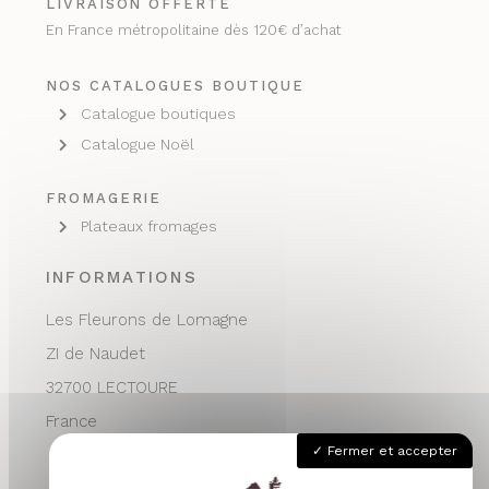
LIVRAISON OFFERTE
En France métropolitaine dès 120€ d’achat
NOS CATALOGUES BOUTIQUE
Catalogue boutiques
Catalogue Noël
FROMAGERIE
Plateaux fromages
INFORMATIONS
Les Fleurons de Lomagne
ZI de Naudet
32700 LECTOURE
France
Fermer et accepter
05 62 68 76 24