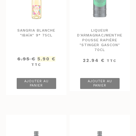
SANGRIA BLANCHE
LIQUEUR
"IBAÏA" 9° 75CL
D'ARMAGNAC/MENTHE
POUSSE RAPIÈRE
"STINGER GASCON"
70CL
Le
Le
6.95
€
5.90
€
22.94
€
TTC
prix
prix
TTC
initial
actuel
était :
est :
6.95 €.
5.90 €.
AJOUTER AU
AJOUTER AU
PANIER
PANIER