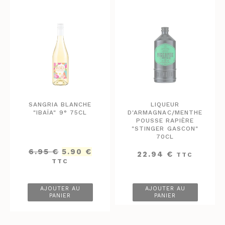
SANGRIA BLANCHE
LIQUEUR
"IBAÏA" 9° 75CL
D'ARMAGNAC/MENTHE
POUSSE RAPIÈRE
"STINGER GASCON"
70CL
Le
Le
6.95
€
5.90
€
22.94
€
TTC
prix
prix
TTC
initial
actuel
était :
est :
6.95 €.
5.90 €.
AJOUTER AU
AJOUTER AU
PANIER
PANIER