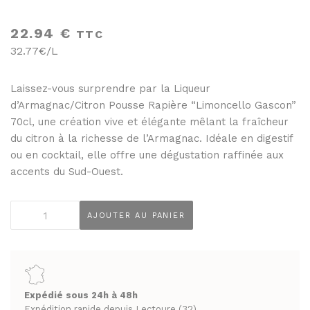
THÉS ET INFUSIONS
JUS ET SIROPS
22.94
€
MIELS
TTC
PANIERS GOURMANDS
32.77€/L
PRUNEAUX
MOINS DE 20€
THÉS ET INFUSIONS
ENTRE 20€ ET 50€
Laissez-vous surprendre par la Liqueur
d’Armagnac/Citron Pousse Rapière “Limoncello Gascon”
PLUS DE 50€
PANIERS GOURMANDS
70cl, une création vive et élégante mêlant la fraîcheur
MOINS DE 20€
du citron à la richesse de l’Armagnac. Idéale en digestif
FROMAGERIE
ou en cocktail, elle offre une dégustation raffinée aux
ENTRE 20€ ET 50€
À commander et retirer en boutique
accents du Sud-Ouest.
PLUS DE 50€
LA CAVE
quantité
AJOUTER AU PANIER
FROMAGERIE
de
APÉRITIFS
À commander et retirer en boutique
Liqueur
d'Armagnac/Citron
SPIRITUEUX & CHAMPAGNES
LA CAVE
Pousse
ARMAGNACS
Rapière
Expédié sous 24h à 48h
APÉRITIFS
CHAMPAGNES
"Limoncello
Expédition rapide depuis Lectoure (32)