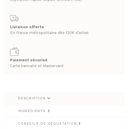
Gascon"
RHUMS ET GINS
SPIRITUEUX & CHAMPAGNES
70cl
WHISKY
ARMAGNACS
Livraison offerte
CHAMPAGNES
LES VINS
En France métropolitaine dès 120€ d’achat
RHUMS ET GINS
VINS BLANCS MOELLEUX
WHISKY
VINS BLANCS SECS
VINS ROSÉS
Paiement sécurisé
LES VINS
Carte bancaire et Mastercard
VINS ROUGES
VINS BLANCS MOELLEUX
VINS BLANCS SECS
LES BIÈRES ET CIDRES
VINS ROSÉS
DESCRIPTION
VINS ROUGES
INGRÉDIENTS
LES BIÈRES ET CIDRES
CONSEILS DE DÉGUSTATION