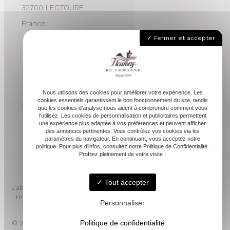
32700 LECTOURE
France
Fermer et accepter
05 62 68 76 24
contactvpc@fleuronsdelomagne.com
Nous utilisons des cookies pour améliorer votre expérience. Les
cookies essentiels garantissent le bon fonctionnement du site, tandis
que les cookies d'analyse nous aident à comprendre comment vous
l'utilisez. Les cookies de personnalisation et publicitaires permettent
Depuis 1994
une expérience plus adaptée à vos préférences et peuvent afficher
des annonces pertinentes. Vous contrôlez vos cookies via les
paramètres du navigateur. En continuant, vous acceptez notre
politique. Pour plus d'infos, consultez notre Politique de Confidentialité.
Profitez pleinement de votre visite !
Tout accepter
L’abus d’alcool est dangereux pour la santé. À consommer avec
modération. Pour votre santé, mangez au moins cinq fruits et
Personnaliser
légumes par jour. www.mangerbouger.fr
Politique de confidentialité
© 2026 - FLEURONS DE LOMAGNE -
Mentions légales
- LINKWEB