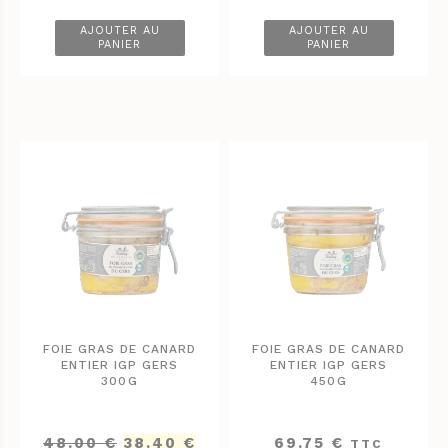
AJOUTER AU
AJOUTER AU
PANIER
PANIER
FOIE GRAS DE CANARD
FOIE GRAS DE CANARD
ENTIER IGP GERS
ENTIER IGP GERS
300G
450G
Le
Le
48.00
€
38.40
€
69.75
€
TTC