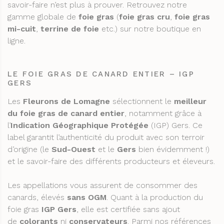
savoir-faire n’est plus à prouver. Retrouvez notre
gamme globale de
foie gras
(
foie gras cru
,
foie gras
mi-cuit
,
terrine de foie
etc.) sur notre boutique en
ligne.
LE FOIE GRAS DE CANARD ENTIER – IGP
GERS
Les
Fleurons de Lomagne
sélectionnent le
meilleur
du foie gras de canard entier
, notamment grâce à
l’
Indication Géographique Protégée
(IGP) Gers. Ce
label garantit l’authenticité du produit avec son terroir
d’origine (le
Sud-Ouest
et le
Gers
bien évidemment !)
et le savoir-faire des différents producteurs et éleveurs.
Les appellations vous assurent de consommer des
canards, élevés
sans OGM
. Quant à la production du
foie gras
IGP Gers
, elle est certifiée sans ajout
de
colorants
ni
conservateurs
. Parmi nos références