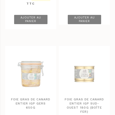
prix
prix
TTC
initial
actuel
était :
est :
48.00 €.
38.40 €.
AJOUTER AU
AJOUTER AU
PANIER
PANIER
FOIE GRAS DE CANARD
FOIE GRAS DE CANARD
ENTIER IGP GERS
ENTIER IGP SUD-
650G
OUEST 180G (BOÎTE
FER)