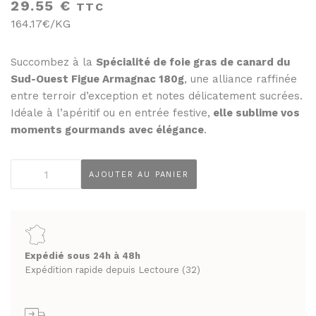
THÉS ET INFUSIONS
29.55
€
TTC
JUS ET SIROPS
164.17€/KG
MIELS
PANIERS GOURMANDS
PRUNEAUX
MOINS DE 20€
Succombez à la
Spécialité de foie gras de canard du
Sud-Ouest Figue Armagnac 180g
, une alliance raffinée
THÉS ET INFUSIONS
ENTRE 20€ ET 50€
entre terroir d’exception et notes délicatement sucrées.
PLUS DE 50€
Idéale à l’apéritif ou en entrée festive,
elle sublime vos
PANIERS GOURMANDS
moments gourmands avec élégance
.
MOINS DE 20€
FROMAGERIE
ENTRE 20€ ET 50€
À commander et retirer en boutique
quantité
AJOUTER AU PANIER
de
PLUS DE 50€
LA CAVE
Spécialité
de
FROMAGERIE
APÉRITIFS
foie
À commander et retirer en boutique
gras
Expédié sous 24h à 48h
SPIRITUEUX & CHAMPAGNES
de
Expédition rapide depuis Lectoure (32)
LA CAVE
ARMAGNACS
canard
du
APÉRITIFS
CHAMPAGNES