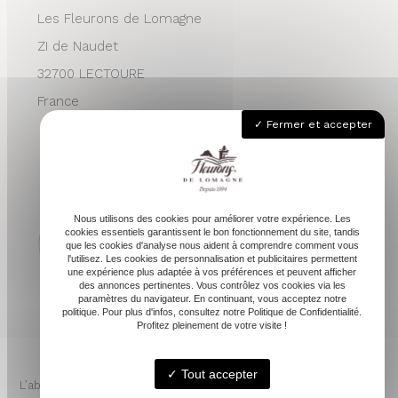
Les Fleurons de Lomagne
ZI de Naudet
32700 LECTOURE
France
Fermer et accepter
05 62 68 76 24
contactvpc@fleuronsdelomagne.com
Nous utilisons des cookies pour améliorer votre expérience. Les
cookies essentiels garantissent le bon fonctionnement du site, tandis
que les cookies d'analyse nous aident à comprendre comment vous
l'utilisez. Les cookies de personnalisation et publicitaires permettent
Depuis 1994
une expérience plus adaptée à vos préférences et peuvent afficher
des annonces pertinentes. Vous contrôlez vos cookies via les
paramètres du navigateur. En continuant, vous acceptez notre
politique. Pour plus d'infos, consultez notre Politique de Confidentialité.
Profitez pleinement de votre visite !
Tout accepter
L’abus d’alcool est dangereux pour la santé. À consommer avec