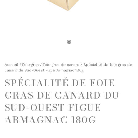
TOASTS D'APÉRITIF
SELS, POIVRES ET ÉPICES
TERRINES
HUILES ET VINAIGRES
ENTRÉES FINES
MOUTARDES
PLATS CUISINÉS
SELS, POIVRES ET ÉPICES
ÉPICERIE SUCRÉE
HUILES ET VINAIGRES
BISCUITS ET GÂTEAUX
MOUTARDES
Accueil
/
Foie gras
/
Foie gras de canard
/ Spécialité de foie gras de
CHOCOLATS ET SPÉCIALITÉS
canard du Sud-Ouest Figue Armagnac 180g
CONFITURES
SPÉCIALITÉ DE FOIE
ÉPICERIE SUCRÉE
DESSERTS
BISCUITS ET GÂTEAUX
GRAS DE CANARD DU
FRUITS AU SIROP OU ALCOOL
CHOCOLATS ET SPÉCIALITÉS
SUD-OUEST FIGUE
JUS ET SIROPS
CONFITURES
ARMAGNAC 180G
MIELS
DESSERTS
PRUNEAUX
FRUITS AU SIROP OU ALCOOL