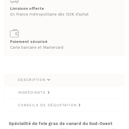
Sud-
RHUMS ET GINS
Ouest
Livraison offerte
SPIRITUEUX & CHAMPAGNES
En France métropolitaine dès 120€ d’achat
Figue
WHISKY
ARMAGNACS
Armagnac
CHAMPAGNES
180g
LES VINS
RHUMS ET GINS
VINS BLANCS MOELLEUX
Paiement sécurisé
Carte bancaire et Mastercard
WHISKY
VINS BLANCS SECS
VINS ROSÉS
LES VINS
VINS ROUGES
VINS BLANCS MOELLEUX
DESCRIPTION
VINS BLANCS SECS
LES BIÈRES ET CIDRES
VINS ROSÉS
INGRÉDIENTS
VINS ROUGES
CONSEILS DE DÉGUSTATION
LES BIÈRES ET CIDRES
Spécialité de foie gras de canard du Sud-Ouest