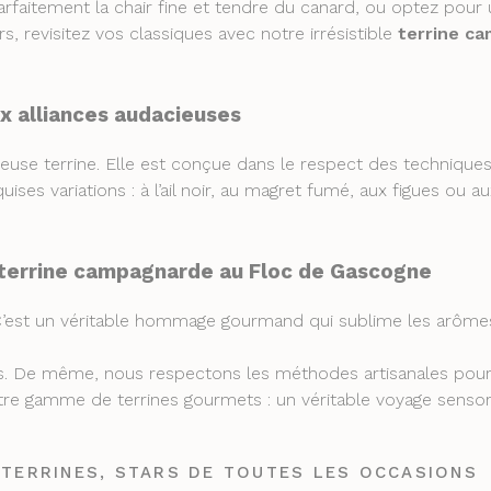
arfaitement la chair fine et tendre du canard, ou optez pour
rs, revisitez vos classiques avec notre irrésistible
terrine c
ux alliances audacieuses
ueuse terrine. Elle est conçue dans le respect des technique
ses variations : à l’ail noir, au magret fumé, aux figues ou 
e terrine campagnarde au Floc de Gascogne
’est un véritable hommage gourmand qui sublime les arômes 
ts. De même, nous respectons les méthodes artisanales pour of
e gamme de terrines gourmets : un véritable voyage sensori
 TERRINES, STARS DE TOUTES LES OCCASIONS