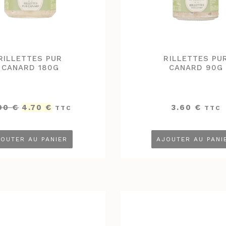
RILLETTES PUR
RILLETTES PU
CANARD 180G
CANARD 90G
Le
Le
.90
€
4.70
€
3.60
€
TTC
TTC
prix
prix
initial
actuel
était :
est :
OUTER AU PANIER
AJOUTER AU PANI
5.90 €.
4.70 €.