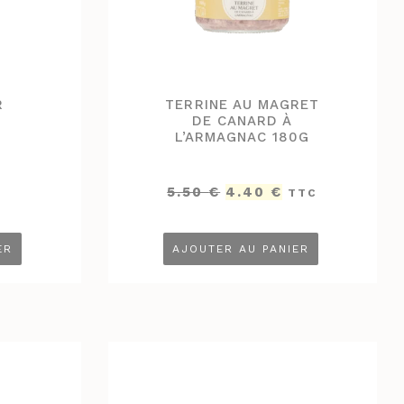
R
TERRINE AU MAGRET
DE CANARD À
L’ARMAGNAC 180G
Le
Le
5.50
€
4.40
€
TTC
prix
prix
initial
actuel
était :
est :
ER
AJOUTER AU PANIER
5.50 €.
4.40 €.