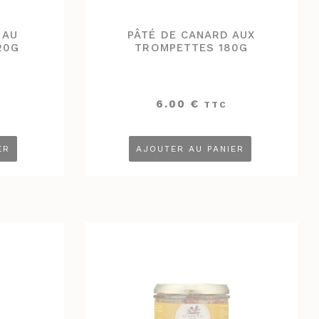
 AU
PÂTÉ DE CANARD AUX
20G
TROMPETTES 180G
6.00
€
TTC
ER
AJOUTER AU PANIER