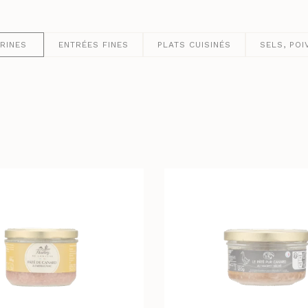
PRUNEAUX
THÉS ET INFUSIONS
RINES
ENTRÉES FINES
PLATS CUISINÉS
SELS, POI
UEUX & CHAMPAGNES
LES VINS
ACS
VINS BLANCS MOELLEUX
NES
VINS BLANCS SECS
T GINS
VINS ROSÉS
VINS ROUGES