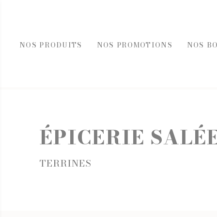
NOS PRODUITS
NOS PROMOTIONS
NOS B
REC
FOIES GRAS, ÉPICE
ÉPICERIE SALÉ
FOIE GRAS
ÉPICERI
ACCOMPAGNEMENT FOIE GRAS
TOASTS D
BLOCS DE FOIE GRAS DE CANARD
TERRINES
TERRINES
ENTRÉES AU FOIE GRAS
ENTRÉES 
FOIE GRAS DE CANARD
PLATS CU
SELS, PO
HUILES E
MOUTAR