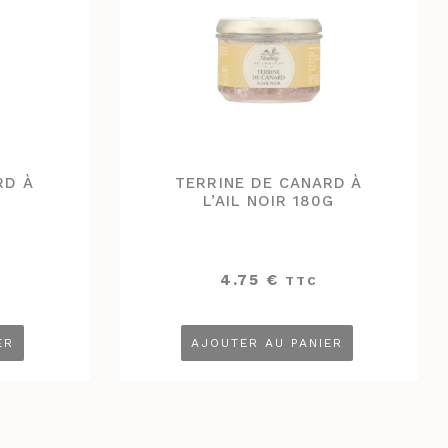
RD À
TERRINE DE CANARD À
L’AIL NOIR 180G
4.75
€
TTC
ER
AJOUTER AU PANIER