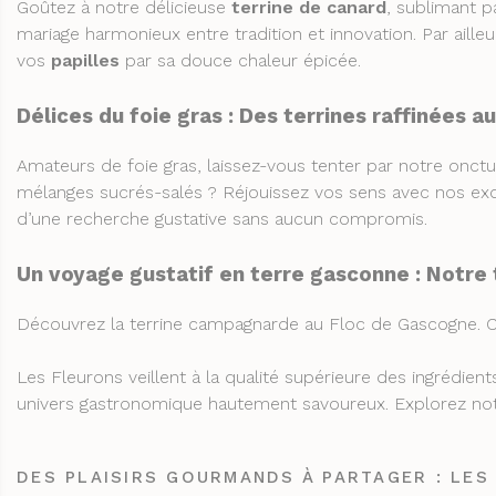
Goûtez à notre délicieuse
terrine de canard
, sublimant p
mariage harmonieux entre tradition et innovation. Par ailleu
vos
papilles
par sa douce chaleur épicée.
Délices du foie gras : Des terrines raffinées a
Amateurs de foie gras, laissez-vous tenter par notre onct
mélanges sucrés-salés ? Réjouissez vos sens avec nos exqui
d’une recherche gustative sans aucun compromis.
Un voyage gustatif en terre gasconne : Notr
Découvrez la terrine campagnarde au Floc de Gascogne. C
Les Fleurons veillent à la qualité supérieure des ingrédien
univers gastronomique hautement savoureux. Explorez notr
DES PLAISIRS GOURMANDS À PARTAGER : LES