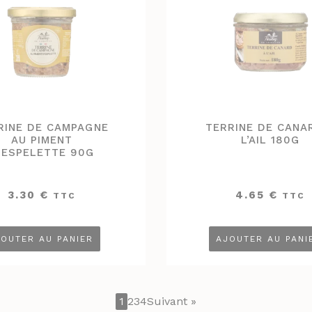
RINE DE CAMPAGNE
TERRINE DE CANA
AU PIMENT
L’AIL 180G
’ESPELETTE 90G
3.30
€
4.65
€
TTC
TTC
OUTER AU PANIER
AJOUTER AU PANI
1
2
3
4
Suivant »