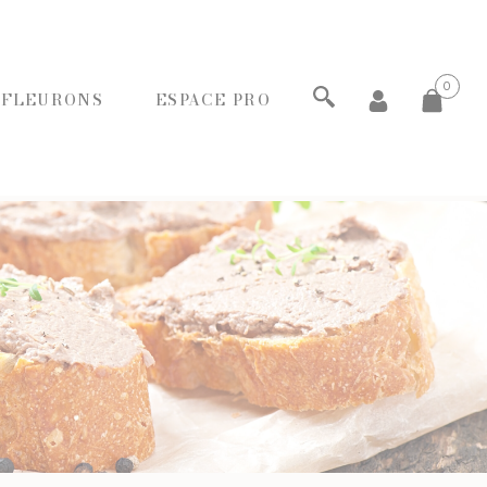
0
 FLEURONS
ESPACE PRO
ECHERCHER
PANIERS GOURMANDS
MOINS DE 20€
ENTRE 20€ ET 50€
PLUS DE 50€
FROMAGERIE
À commander et retirer en boutique