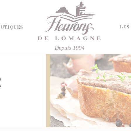
LES
OUTIQUES
Depuis 1994
HERCHE
RIE ET FROMAGES
R
E
E SALÉE
ÉPICERIE SUCRÉE
'APÉRITIF
BISCUITS ET GÂTEAUX
CHOCOLATS ET SPÉCIALITÉS
FINES
CONFITURES
ISINÉS
DESSERTS
IVRES ET ÉPICES
FRUITS AU SIROP OU ALCOOL
T VINAIGRES
JUS ET SIROPS
DES
MIELS