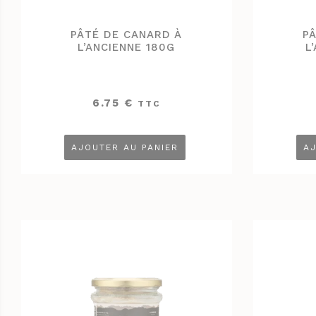
PÂTÉ DE CANARD À
P
L’ANCIENNE 180G
L
6.75
€
TTC
AJOUTER AU PANIER
AJ