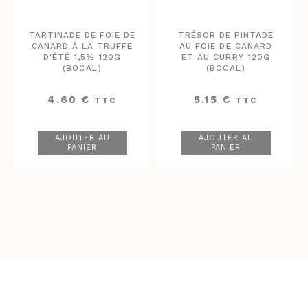
TARTINADE DE FOIE DE
TRÉSOR DE PINTADE
CANARD À LA TRUFFE
AU FOIE DE CANARD
D'ÉTÉ 1,5% 120G
ET AU CURRY 120G
(BOCAL)
(BOCAL)
4.60
€
5.15
€
TTC
TTC
AJOUTER AU
AJOUTER AU
PANIER
PANIER