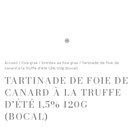
TOASTS D'APÉRITIF
SELS, POIVRES ET ÉPICES
TERRINES
HUILES ET VINAIGRES
ENTRÉES FINES
MOUTARDES
PLATS CUISINÉS
SELS, POIVRES ET ÉPICES
ÉPICERIE SUCRÉE
HUILES ET VINAIGRES
BISCUITS ET GÂTEAUX
MOUTARDES
Accueil
/
Foie gras
/
Entrées au foie gras
/ Tartinade de foie de
CHOCOLATS ET SPÉCIALITÉS
canard à la Truffe d’été 1,5% 120g (bocal)
CONFITURES
TARTINADE DE FOIE DE
ÉPICERIE SUCRÉE
DESSERTS
BISCUITS ET GÂTEAUX
CANARD À LA TRUFFE
FRUITS AU SIROP OU ALCOOL
CHOCOLATS ET SPÉCIALITÉS
D’ÉTÉ 1,5% 120G
JUS ET SIROPS
CONFITURES
(BOCAL)
MIELS
DESSERTS
PRUNEAUX
FRUITS AU SIROP OU ALCOOL