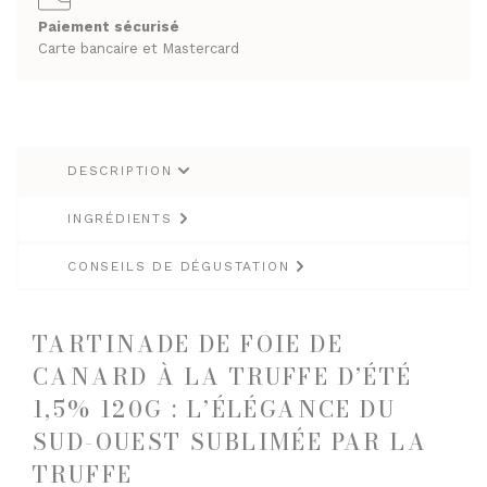
RHUMS ET GINS
Paiement sécurisé
SPIRITUEUX & CHAMPAGNES
Carte bancaire et Mastercard
WHISKY
ARMAGNACS
CHAMPAGNES
LES VINS
RHUMS ET GINS
VINS BLANCS MOELLEUX
DESCRIPTION
WHISKY
VINS BLANCS SECS
INGRÉDIENTS
VINS ROSÉS
LES VINS
VINS ROUGES
CONSEILS DE DÉGUSTATION
VINS BLANCS MOELLEUX
VINS BLANCS SECS
LES BIÈRES ET CIDRES
TARTINADE DE FOIE DE
VINS ROSÉS
CANARD À LA TRUFFE D’ÉTÉ
VINS ROUGES
1,5% 120G : L’ÉLÉGANCE DU
SUD-OUEST SUBLIMÉE PAR LA
LES BIÈRES ET CIDRES
TRUFFE