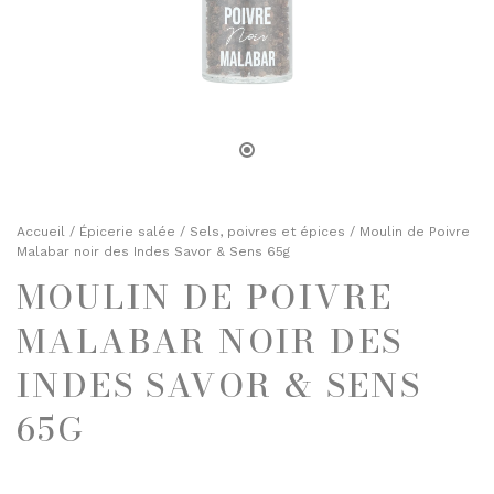
TOASTS D'APÉRITIF
SELS, POIVRES ET ÉPICES
TERRINES
HUILES ET VINAIGRES
ENTRÉES FINES
MOUTARDES
PLATS CUISINÉS
SELS, POIVRES ET ÉPICES
ÉPICERIE SUCRÉE
HUILES ET VINAIGRES
BISCUITS ET GÂTEAUX
MOUTARDES
Accueil
/
Épicerie salée
/
Sels, poivres et épices
/ Moulin de Poivre
CHOCOLATS ET SPÉCIALITÉS
Malabar noir des Indes Savor & Sens 65g
CONFITURES
MOULIN DE POIVRE
ÉPICERIE SUCRÉE
DESSERTS
BISCUITS ET GÂTEAUX
MALABAR NOIR DES
FRUITS AU SIROP OU ALCOOL
CHOCOLATS ET SPÉCIALITÉS
INDES SAVOR & SENS
JUS ET SIROPS
CONFITURES
65G
MIELS
DESSERTS
PRUNEAUX
FRUITS AU SIROP OU ALCOOL