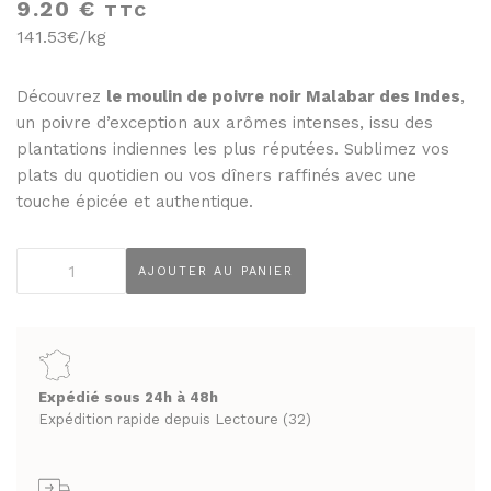
THÉS ET INFUSIONS
9.20
€
TTC
JUS ET SIROPS
141.53€/kg
MIELS
PANIERS GOURMANDS
PRUNEAUX
MOINS DE 20€
Découvrez
le moulin de poivre noir Malabar des Indes
,
un poivre d’exception aux arômes intenses, issu des
THÉS ET INFUSIONS
ENTRE 20€ ET 50€
plantations indiennes les plus réputées. Sublimez vos
PLUS DE 50€
plats du quotidien ou vos dîners raffinés avec une
PANIERS GOURMANDS
touche épicée et authentique.
MOINS DE 20€
FROMAGERIE
ENTRE 20€ ET 50€
À commander et retirer en boutique
quantité
AJOUTER AU PANIER
de
PLUS DE 50€
LA CAVE
Moulin
de
FROMAGERIE
APÉRITIFS
Poivre
À commander et retirer en boutique
Malabar
Expédié sous 24h à 48h
SPIRITUEUX & CHAMPAGNES
noir
Expédition rapide depuis Lectoure (32)
LA CAVE
ARMAGNACS
des
Indes
APÉRITIFS
CHAMPAGNES