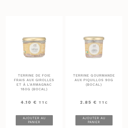
TERRINE DE FOIE
TERRINE GOURMANDE
FRAIS AUX GIROLLES
AUX PIQUILLOS 90G
ET À L'ARMAGNAC
(BOCAL)
180G (BOCAL)
4.10
€
2.85
€
TTC
TTC
AJOUTER AU
AJOUTER AU
PANIER
PANIER