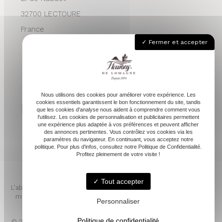
32700 LECTOURE
France
Fermer et accepter
05 62 68 76 24
contactvpc@fleuronsdelomagne.com
Nous utilisons des cookies pour améliorer votre expérience. Les
cookies essentiels garantissent le bon fonctionnement du site, tandis
que les cookies d'analyse nous aident à comprendre comment vous
l'utilisez. Les cookies de personnalisation et publicitaires permettent
Depuis 1994
une expérience plus adaptée à vos préférences et peuvent afficher
des annonces pertinentes. Vous contrôlez vos cookies via les
paramètres du navigateur. En continuant, vous acceptez notre
politique. Pour plus d'infos, consultez notre Politique de Confidentialité.
Profitez pleinement de votre visite !
Tout accepter
L’abus d’alcool est dangereux pour la santé. À consommer avec
modération. Pour votre santé, mangez au moins cinq fruits et
Personnaliser
légumes par jour. www.mangerbouger.fr
Politique de confidentialité
© 2026 - FLEURONS DE LOMAGNE -
Mentions légales
- LINKWEB