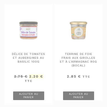
DÉLICE DE TOMATES
TERRINE DE FOIE
ET AUBERGINES AU
FRAIS AUX GIROLLES
BASILIC 100G
ET À L'ARMAGNAC 90G
(BOCAL)
Le
Le
2.75
€
2.20
€
2.85
€
TTC
prix
prix
TTC
initial
actuel
était :
est :
2.75 €.
2.20 €.
AJOUTER AU
AJOUTER AU
PANIER
PANIER