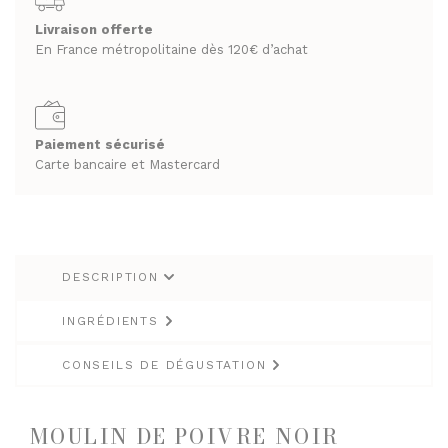
Savor
RHUMS ET GINS
&
Livraison offerte
SPIRITUEUX & CHAMPAGNES
En France métropolitaine dès 120€ d’achat
Sens
WHISKY
ARMAGNACS
65g
CHAMPAGNES
LES VINS
RHUMS ET GINS
VINS BLANCS MOELLEUX
Paiement sécurisé
Carte bancaire et Mastercard
WHISKY
VINS BLANCS SECS
VINS ROSÉS
LES VINS
VINS ROUGES
VINS BLANCS MOELLEUX
DESCRIPTION
VINS BLANCS SECS
LES BIÈRES ET CIDRES
VINS ROSÉS
INGRÉDIENTS
VINS ROUGES
CONSEILS DE DÉGUSTATION
LES BIÈRES ET CIDRES
MOULIN DE POIVRE NOIR