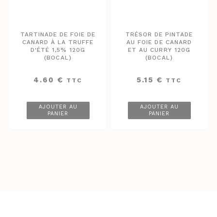
TARTINADE DE FOIE DE
TRÉSOR DE PINTADE
CANARD À LA TRUFFE
AU FOIE DE CANARD
D'ÉTÉ 1,5% 120G
ET AU CURRY 120G
(BOCAL)
(BOCAL)
4.60
€
5.15
€
TTC
TTC
AJOUTER AU
AJOUTER AU
PANIER
PANIER