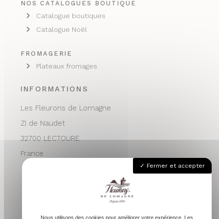
NOS CATALOGUES BOUTIQUE
Catalogue boutiques
Catalogue Noël
FROMAGERIE
Plateaux fromages
INFORMATIONS
Les Fleurons de Lomagne
ZI de Naudet
32700 LECTOURE
France
Fermer et accepter
05 62 68 76 24
contactvpc@fleuronsdelomagne.com
Nous utilisons des cookies pour améliorer votre expérience. Les