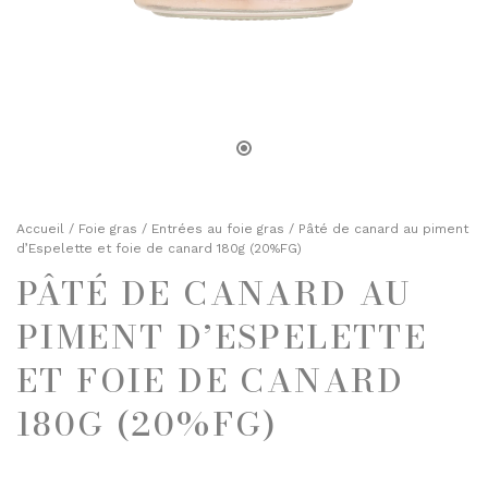
TOASTS D'APÉRITIF
SELS, POIVRES ET ÉPICES
TERRINES
HUILES ET VINAIGRES
ENTRÉES FINES
MOUTARDES
PLATS CUISINÉS
SELS, POIVRES ET ÉPICES
ÉPICERIE SUCRÉE
HUILES ET VINAIGRES
BISCUITS ET GÂTEAUX
MOUTARDES
Accueil
/
Foie gras
/
Entrées au foie gras
/ Pâté de canard au piment
CHOCOLATS ET SPÉCIALITÉS
d’Espelette et foie de canard 180g (20%FG)
CONFITURES
PÂTÉ DE CANARD AU
ÉPICERIE SUCRÉE
DESSERTS
BISCUITS ET GÂTEAUX
PIMENT D’ESPELETTE
FRUITS AU SIROP OU ALCOOL
CHOCOLATS ET SPÉCIALITÉS
ET FOIE DE CANARD
JUS ET SIROPS
CONFITURES
180G (20%FG)
MIELS
DESSERTS
PRUNEAUX
FRUITS AU SIROP OU ALCOOL