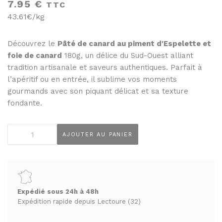
THÉS ET INFUSIONS
7.95
€
TTC
JUS ET SIROPS
43.61€/kg
MIELS
PANIERS GOURMANDS
PRUNEAUX
MOINS DE 20€
Découvrez le
Pâté de canard au piment d'Espelette et
foie de canard
180g, un délice du Sud-Ouest alliant
THÉS ET INFUSIONS
ENTRE 20€ ET 50€
tradition artisanale et saveurs authentiques. Parfait à
PLUS DE 50€
l’apéritif ou en entrée, il sublime vos moments
PANIERS GOURMANDS
gourmands avec son piquant délicat et sa texture
MOINS DE 20€
fondante.
FROMAGERIE
ENTRE 20€ ET 50€
À commander et retirer en boutique
quantité
PLUS DE 50€
AJOUTER AU PANIER
LA CAVE
de
Pâté
FROMAGERIE
APÉRITIFS
de
À commander et retirer en boutique
canard
SPIRITUEUX & CHAMPAGNES
au
Expédié sous 24h à 48h
LA CAVE
ARMAGNACS
piment
Expédition rapide depuis Lectoure (32)
d'Espelette
APÉRITIFS
CHAMPAGNES