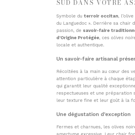
SUD DANS VOTRE AS
Symbole du
terroir occitan
, l’oli
du Languedoc ». Derrière sa chair d
passion, de
savoir-faire traditionn
d’Origine Protégée
, ces
olives noi
locale et authentique.
Un savoir-faire artisanal prése
Récoltées à la main au cœur des ve
attention particulière à chaque ét
qui garantit leur qualité exceptionn
respectueuses et une préparation 
leur texture fine et leur goût à la f
Une dégustation d’exception
Fermes et charnues, les olives noi
amertume excessive. Leur chair fon