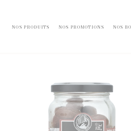
NOS PRODUITS
NOS PROMOTIONS
NOS B
REC
FOIES GRAS, ÉPICE
FOIE GRAS
ÉPICERI
ACCOMPAGNEMENT FOIE GRAS
TOASTS D
BLOCS DE FOIE GRAS DE CANARD
TERRINES
ENTRÉES AU FOIE GRAS
ENTRÉES 
FOIE GRAS DE CANARD
PLATS CU
SELS, PO
HUILES E
MOUTAR