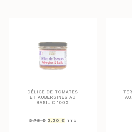
DÉLICE DE TOMATES
TE
ET AUBERGINES AU
AU
BASILIC 100G
Le
Le
2.75
€
2.20
€
TTC
prix
prix
initial
actuel