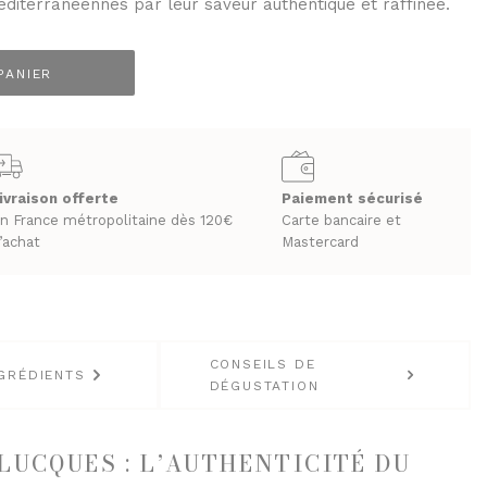
éditerranéennes par leur saveur authentique et raffinée.
PANIER
LES BIÈRES ET CIDRES
ivraison offerte
Paiement sécurisé
n France métropolitaine dès 120€
Carte bancaire et
’achat
Mastercard
CONSEILS DE
GRÉDIENTS
DÉGUSTATION
LUCQUES : L’AUTHENTICITÉ DU