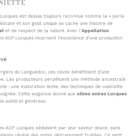
SIETTE
ve Lucques est depuis toujours reconnue comme la « perle
élicate et son goût unique se cache une histoire de
el
et de respect de la nature. Avec l’
Appellation
res AOP Lucques
incarnent l’excellence d’une production
rvé
rgers du Languedoc, ces olives bénéficient d’une
ape. Les producteurs perpétuent une méthode ancestrale
elle : une maturation lente, des techniques de cueillette
soignée. Cette exigence donne aux
olives noires Lucques
ois subtil et généreux.
res AOP Lucques séduisent par leur saveur douce, sans
dante révèle des notes délicatement fruitées. Ce petit