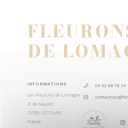
FLEURON
DE LOMA
INFORMATIONS
05 62 68 76 24
Les Fleurons de Lomagne
contactvpc@fl
ZI de Naudet
32700 LECTOURE
France