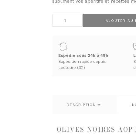
subliment vos apéritifs et recettes m
PRUNEAUX
THÉS ET INFUSIONS
quantité
AJOUTER AU 
de
Olives
noires
AOP
UEUX & CHAMPAGNES
LES VINS
Lucques
Expédié sous 24h à 48h
L
ACS
VINS BLANCS MOELLEUX
L'Oulibo
Expédition rapide depuis
E
NES
VINS BLANCS SECS
200g
Lectoure (32)
d
T GINS
VINS ROSÉS
VINS ROUGES
DESCRIPTION
IN
OLIVES NOIRES AOP 