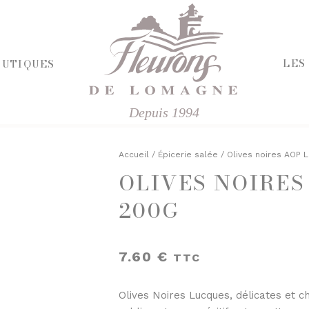
LES
OUTIQUES
Depuis 1994
HERCHE
RIE ET FROMAGES
R
Accueil
/
Épicerie salée
/ Olives noires AOP 
OLIVES NOIRES
E SALÉE
ÉPICERIE SUCRÉE
'APÉRITIF
200G
BISCUITS ET GÂTEAUX
CHOCOLATS ET SPÉCIALITÉS
FINES
CONFITURES
ISINÉS
DESSERTS
7.60
€
TTC
IVRES ET ÉPICES
FRUITS AU SIROP OU ALCOOL
T VINAIGRES
JUS ET SIROPS
Olives Noires Lucques, délicates et c
DES
MIELS