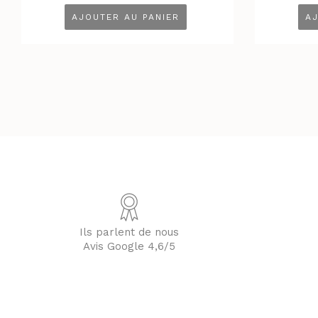
était :
est :
AJOUTER AU PANIER
AJ
2.75 €.
2.20 €.
Ils parlent de nous
Avis Google 4,6/5