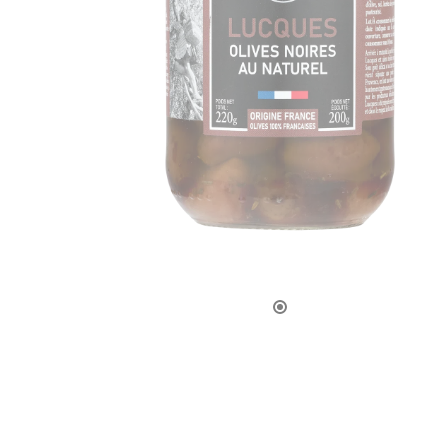
LA CAVE
APÉRITIFS
SPIRIT
ARMAGN
CHAMPAG
RHUMS E
WHISKY