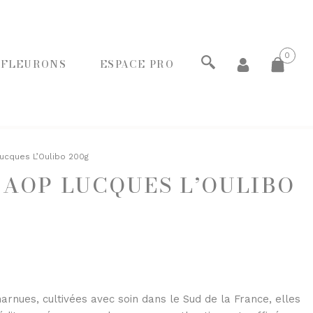
0
 FLEURONS
ESPACE PRO
ECHERCHER
Lucques L’Oulibo 200g
 AOP LUCQUES L’OULIBO
PANIERS GOURMANDS
MOINS DE 20€
ENTRE 20€ ET 50€
PLUS DE 50€
FROMAGERIE
À commander et retirer en boutique
harnues, cultivées avec soin dans le Sud de la France, elles