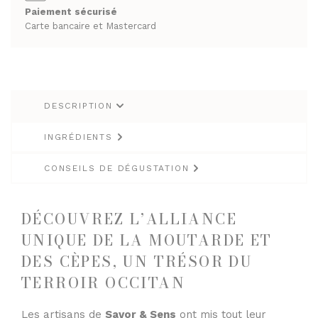
Paiement sécurisé
RHUMS ET GINS
SPIRITUEUX & CHAMPAGNES
Carte bancaire et Mastercard
WHISKY
ARMAGNACS
CHAMPAGNES
LES VINS
RHUMS ET GINS
VINS BLANCS MOELLEUX
DESCRIPTION
WHISKY
VINS BLANCS SECS
INGRÉDIENTS
VINS ROSÉS
LES VINS
CONSEILS DE DÉGUSTATION
VINS ROUGES
VINS BLANCS MOELLEUX
VINS BLANCS SECS
LES BIÈRES ET CIDRES
DÉCOUVREZ L’ALLIANCE
VINS ROSÉS
UNIQUE DE LA MOUTARDE ET
VINS ROUGES
DES CÈPES, UN TRÉSOR DU
TERROIR OCCITAN
LES BIÈRES ET CIDRES
Les artisans de
Savor & Sens
ont mis tout leur