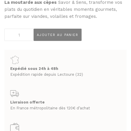
THÉS ET INFUSIONS
La moutarde aux cèpes
Savor & Sens, transforme vos
JUS ET SIROPS
plats du quotidien en véritables moments gourmets,
MIELS
PANIERS GOURMANDS
parfaite sur viandes, volailles et fromages.
PRUNEAUX
MOINS DE 20€
quantité
THÉS ET INFUSIONS
ENTRE 20€ ET 50€
AJOUTER AU PANIER
de
PLUS DE 50€
Moutarde
PANIERS GOURMANDS
aux
MOINS DE 20€
cèpes
FROMAGERIE
Savor&Sens
ENTRE 20€ ET 50€
À commander et retirer en boutique
Expédié sous 24h à 48h
130g
Expédition rapide depuis Lectoure (32)
PLUS DE 50€
LA CAVE
FROMAGERIE
APÉRITIFS
À commander et retirer en boutique
Livraison offerte
En France métropolitaine dès 120€ d’achat
SPIRITUEUX & CHAMPAGNES
LA CAVE
ARMAGNACS
APÉRITIFS
CHAMPAGNES