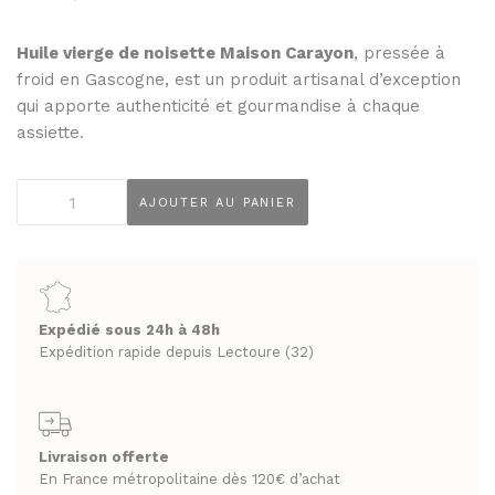
THÉS ET INFUSIONS
JUS ET SIROPS
MIELS
Huile vierge de noisette Maison Carayon
, pressée à
PANIERS GOURMANDS
froid en Gascogne, est un produit artisanal d’exception
PRUNEAUX
MOINS DE 20€
qui apporte authenticité et gourmandise à chaque
THÉS ET INFUSIONS
ENTRE 20€ ET 50€
assiette.
PLUS DE 50€
PANIERS GOURMANDS
quantité
AJOUTER AU PANIER
MOINS DE 20€
de
FROMAGERIE
Huile
ENTRE 20€ ET 50€
À commander et retirer en boutique
de
PLUS DE 50€
Noisettes
LA CAVE
Maison
Expédié sous 24h à 48h
Carayon
Expédition rapide depuis Lectoure (32)
FROMAGERIE
APÉRITIFS
20cl
À commander et retirer en boutique
SPIRITUEUX & CHAMPAGNES
LA CAVE
ARMAGNACS
Livraison offerte
APÉRITIFS
En France métropolitaine dès 120€ d’achat
CHAMPAGNES