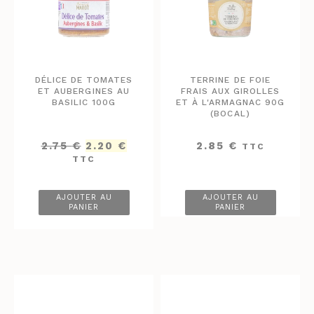
DÉLICE DE TOMATES
TERRINE DE FOIE
ET AUBERGINES AU
FRAIS AUX GIROLLES
BASILIC 100G
ET À L'ARMAGNAC 90G
(BOCAL)
Le
Le
2.75
€
2.20
€
2.85
€
TTC
prix
prix
TTC
initial
actuel
était :
est :
2.75 €.
2.20 €.
AJOUTER AU
AJOUTER AU
PANIER
PANIER