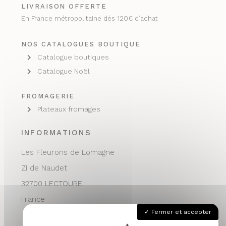
LIVRAISON OFFERTE
En France métropolitaine dès 120€ d’achat
NOS CATALOGUES BOUTIQUE
Catalogue boutiques
Catalogue Noël
FROMAGERIE
Plateaux fromages
INFORMATIONS
Les Fleurons de Lomagne
ZI de Naudet
32700 LECTOURE
France
Fermer et accepter
05 62 68 76 24