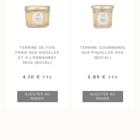
TERRINE DE FOIE
TERRINE GOURMANDE
FRAIS AUX GIROLLES
AUX PIQUILLOS 90G
ET À L'ARMAGNAC
(BOCAL)
180G (BOCAL)
4.10
€
2.85
€
TTC
TTC
AJOUTER AU
AJOUTER AU
PANIER
PANIER