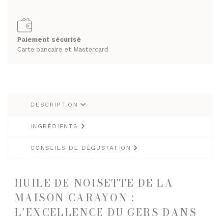
RHUMS ET GINS
SPIRITUEUX & CHAMPAGNES
WHISKY
ARMAGNACS
Paiement sécurisé
CHAMPAGNES
Carte bancaire et Mastercard
LES VINS
RHUMS ET GINS
VINS BLANCS MOELLEUX
WHISKY
VINS BLANCS SECS
VINS ROSÉS
DESCRIPTION
LES VINS
VINS ROUGES
VINS BLANCS MOELLEUX
INGRÉDIENTS
VINS BLANCS SECS
LES BIÈRES ET CIDRES
CONSEILS DE DÉGUSTATION
VINS ROSÉS
VINS ROUGES
HUILE DE NOISETTE DE LA
MAISON CARAYON :
LES BIÈRES ET CIDRES
L’EXCELLENCE DU GERS DANS