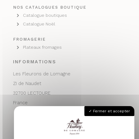
NOS CATALOGUES BOUTIQUE
Catalogue boutiques
Catalogue Noël
FROMAGERIE
Plateaux fromages
INFORMATIONS
Les Fleurons de Lomagne
ZI de Naudet
32700 LECTOURE
France
Fermer et accepter
05 62 68 76 24
contactvpc@fleuronsdelomagne.com