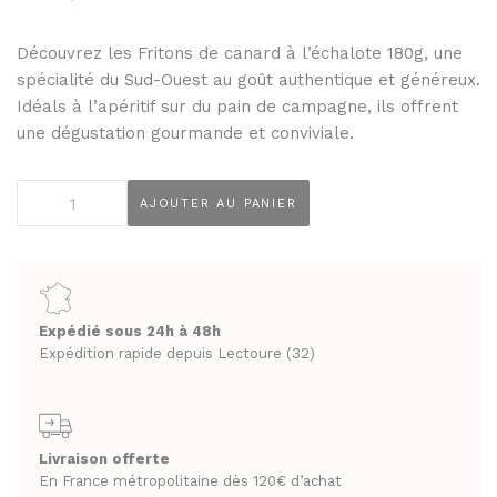
THÉS ET INFUSIONS
JUS ET SIROPS
MIELS
Découvrez les Fritons de canard à l’échalote 180g, une
PANIERS GOURMANDS
spécialité du Sud-Ouest au goût authentique et généreux.
PRUNEAUX
MOINS DE 20€
Idéals à l’apéritif sur du pain de campagne, ils offrent
THÉS ET INFUSIONS
ENTRE 20€ ET 50€
une dégustation gourmande et conviviale.
PLUS DE 50€
PANIERS GOURMANDS
quantité
AJOUTER AU PANIER
MOINS DE 20€
de
FROMAGERIE
Fritons
ENTRE 20€ ET 50€
À commander et retirer en boutique
de
PLUS DE 50€
canard
LA CAVE
à
Expédié sous 24h à 48h
l'échalote
Expédition rapide depuis Lectoure (32)
FROMAGERIE
APÉRITIFS
180g
À commander et retirer en boutique
(bocal)
SPIRITUEUX & CHAMPAGNES
LA CAVE
ARMAGNACS
Livraison offerte
APÉRITIFS
En France métropolitaine dès 120€ d’achat
CHAMPAGNES