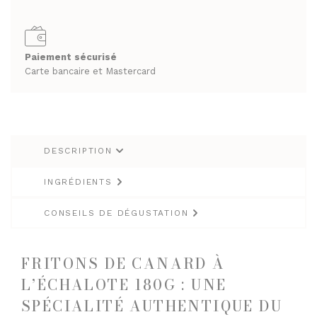
RHUMS ET GINS
SPIRITUEUX & CHAMPAGNES
WHISKY
ARMAGNACS
Paiement sécurisé
CHAMPAGNES
Carte bancaire et Mastercard
LES VINS
RHUMS ET GINS
VINS BLANCS MOELLEUX
WHISKY
VINS BLANCS SECS
VINS ROSÉS
DESCRIPTION
LES VINS
VINS ROUGES
VINS BLANCS MOELLEUX
INGRÉDIENTS
VINS BLANCS SECS
LES BIÈRES ET CIDRES
CONSEILS DE DÉGUSTATION
VINS ROSÉS
VINS ROUGES
FRITONS DE CANARD À
L’ÉCHALOTE 180G : UNE
LES BIÈRES ET CIDRES
SPÉCIALITÉ AUTHENTIQUE DU