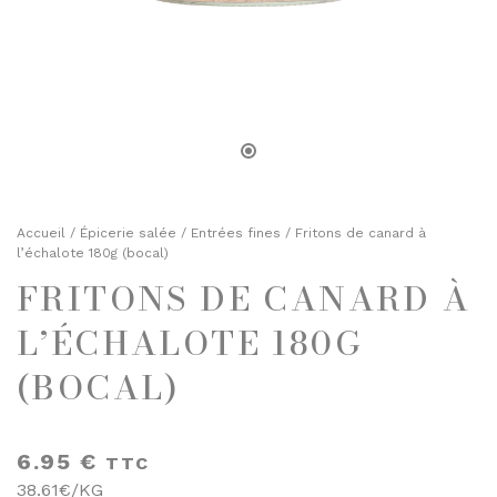
TOASTS D'APÉRITIF
SELS, POIVRES ET ÉPICES
TERRINES
HUILES ET VINAIGRES
ENTRÉES FINES
MOUTARDES
PLATS CUISINÉS
SELS, POIVRES ET ÉPICES
ÉPICERIE SUCRÉE
HUILES ET VINAIGRES
BISCUITS ET GÂTEAUX
MOUTARDES
Accueil
/
Épicerie salée
/
Entrées fines
/ Fritons de canard à
CHOCOLATS ET SPÉCIALITÉS
l’échalote 180g (bocal)
CONFITURES
FRITONS DE CANARD À
ÉPICERIE SUCRÉE
DESSERTS
BISCUITS ET GÂTEAUX
L’ÉCHALOTE 180G
FRUITS AU SIROP OU ALCOOL
CHOCOLATS ET SPÉCIALITÉS
(BOCAL)
JUS ET SIROPS
CONFITURES
MIELS
DESSERTS
6.95
€
TTC
PRUNEAUX
FRUITS AU SIROP OU ALCOOL
38.61€/KG