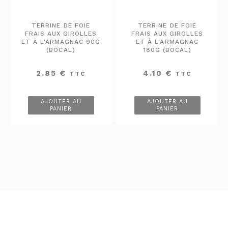
TERRINE DE FOIE
TERRINE DE FOIE
FRAIS AUX GIROLLES
FRAIS AUX GIROLLES
ET À L'ARMAGNAC 90G
ET À L'ARMAGNAC
(BOCAL)
180G (BOCAL)
2.85
€
4.10
€
TTC
TTC
AJOUTER AU
AJOUTER AU
PANIER
PANIER