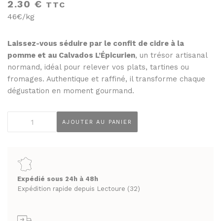
THÉS ET INFUSIONS
2.30
€
TTC
JUS ET SIROPS
46€/kg
MIELS
PANIERS GOURMANDS
PRUNEAUX
MOINS DE 20€
Laissez-vous séduire par le confit de cidre à la
pomme et au Calvados L’Épicurien
, un trésor artisanal
THÉS ET INFUSIONS
ENTRE 20€ ET 50€
normand, idéal pour relever vos plats, tartines ou
PLUS DE 50€
fromages. Authentique et raffiné, il transforme chaque
PANIERS GOURMANDS
dégustation en moment gourmand.
MOINS DE 20€
FROMAGERIE
ENTRE 20€ ET 50€
À commander et retirer en boutique
quantité
AJOUTER AU PANIER
de
PLUS DE 50€
LA CAVE
Confit
de
FROMAGERIE
APÉRITIFS
cidre
À commander et retirer en boutique
à
Expédié sous 24h à 48h
SPIRITUEUX & CHAMPAGNES
la
Expédition rapide depuis Lectoure (32)
LA CAVE
ARMAGNACS
pomme
et
APÉRITIFS
CHAMPAGNES