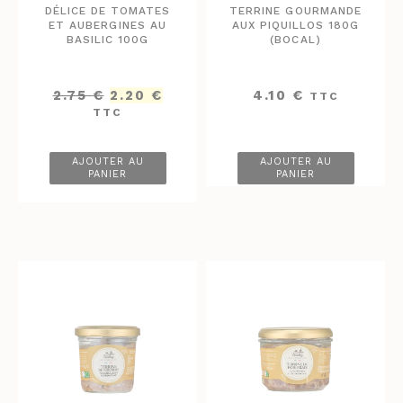
DÉLICE DE TOMATES
TERRINE GOURMANDE
ET AUBERGINES AU
AUX PIQUILLOS 180G
BASILIC 100G
(BOCAL)
Le
Le
2.75
€
2.20
€
4.10
€
TTC
prix
prix
TTC
initial
actuel
était :
est :
2.75 €.
2.20 €.
AJOUTER AU
AJOUTER AU
PANIER
PANIER