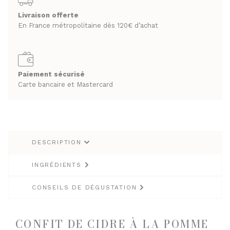
au
RHUMS ET GINS
Calvados
Livraison offerte
SPIRITUEUX & CHAMPAGNES
En France métropolitaine dès 120€ d’achat
L'EPICURIEN
WHISKY
ARMAGNACS
50g
CHAMPAGNES
LES VINS
RHUMS ET GINS
VINS BLANCS MOELLEUX
Paiement sécurisé
Carte bancaire et Mastercard
WHISKY
VINS BLANCS SECS
VINS ROSÉS
LES VINS
VINS ROUGES
VINS BLANCS MOELLEUX
DESCRIPTION
VINS BLANCS SECS
LES BIÈRES ET CIDRES
VINS ROSÉS
INGRÉDIENTS
VINS ROUGES
CONSEILS DE DÉGUSTATION
LES BIÈRES ET CIDRES
CONFIT DE CIDRE À LA POMME