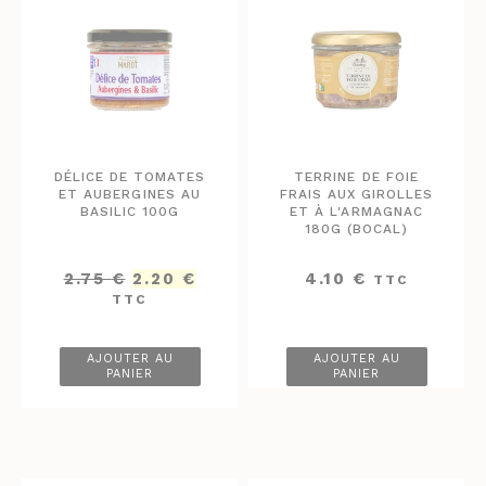
DÉLICE DE TOMATES
TERRINE DE FOIE
ET AUBERGINES AU
FRAIS AUX GIROLLES
BASILIC 100G
ET À L'ARMAGNAC
180G (BOCAL)
Le
Le
2.75
€
2.20
€
4.10
€
TTC
prix
prix
TTC
initial
actuel
était :
est :
2.75 €.
2.20 €.
AJOUTER AU
AJOUTER AU
PANIER
PANIER