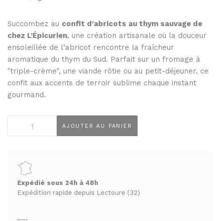
THÉS ET INFUSIONS
JUS ET SIROPS
MIELS
Succombez au
confit d’abricots au thym sauvage de
PANIERS GOURMANDS
chez L’Épicurien
, une création artisanale où la douceur
PRUNEAUX
MOINS DE 20€
ensoleillée de l’abricot rencontre la fraîcheur
THÉS ET INFUSIONS
ENTRE 20€ ET 50€
aromatique du thym du Sud. Parfait sur un fromage à
"triple-crème", une viande rôtie ou au petit-déjeuner, ce
PLUS DE 50€
PANIERS GOURMANDS
confit aux accents de terroir sublime chaque instant
gourmand.
MOINS DE 20€
FROMAGERIE
ENTRE 20€ ET 50€
À commander et retirer en boutique
quantité
AJOUTER AU PANIER
PLUS DE 50€
de
LA CAVE
Confit
d'abricots
FROMAGERIE
APÉRITIFS
au
À commander et retirer en boutique
thym
Expédié sous 24h à 48h
SPIRITUEUX & CHAMPAGNES
sauvage
Expédition rapide depuis Lectoure (32)
LA CAVE
ARMAGNACS
L'EPICURIEN
APÉRITIFS
45g
CHAMPAGNES