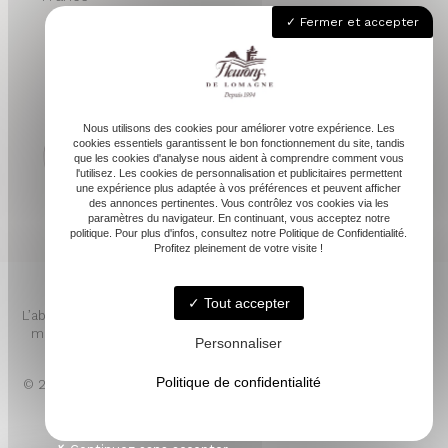
Fermer et accepter
05 62 68 76 24
contactvpc@fleuronsdelomagne.com
Nous utilisons des cookies pour améliorer votre expérience. Les
cookies essentiels garantissent le bon fonctionnement du site, tandis
que les cookies d'analyse nous aident à comprendre comment vous
l'utilisez. Les cookies de personnalisation et publicitaires permettent
Depuis 1994
une expérience plus adaptée à vos préférences et peuvent afficher
des annonces pertinentes. Vous contrôlez vos cookies via les
paramètres du navigateur. En continuant, vous acceptez notre
politique. Pour plus d'infos, consultez notre Politique de Confidentialité.
Profitez pleinement de votre visite !
Tout accepter
L’abus d’alcool est dangereux pour la santé. À consommer avec
modération. Pour votre santé, mangez au moins cinq fruits et
Personnaliser
légumes par jour. www.mangerbouger.fr
Politique de confidentialité
© 2026 - FLEURONS DE LOMAGNE -
Mentions légales
- LINKWEB
Création et référencement de sites internet