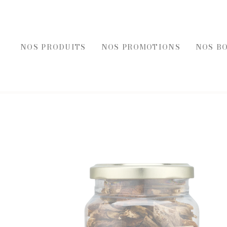
NOS PRODUITS
NOS PROMOTIONS
NOS B
REC
FOIES GRAS, ÉPICE
FOIE GRAS
ÉPICERI
ACCOMPAGNEMENT FOIE GRAS
TOASTS D
BLOCS DE FOIE GRAS DE CANARD
TERRINES
ENTRÉES AU FOIE GRAS
ENTRÉES 
FOIE GRAS DE CANARD
PLATS CU
SELS, PO
HUILES E
MOUTAR