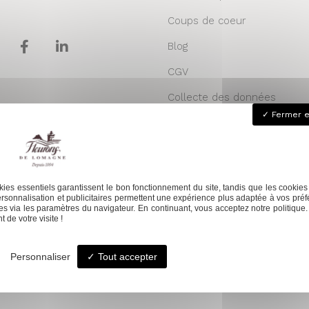
Coups de coeur
Blog
CGV
Collecte des données
Fermer e
personnelles
Plan du site
Contact
ies essentiels garantissent le bon fonctionnement du site, tandis que les cookies
rsonnalisation et publicitaires permettent une expérience plus adaptée à vos préf
s via les paramètres du navigateur. En continuant, vous acceptez notre politique.
 de votre visite !
Personnaliser
Tout accepter
À consommer avec modération. Pour votre santé, mangez au moins cinq f
NS DE LOMAGNE -
Mentions légales
- LINKWEB Création et référencement