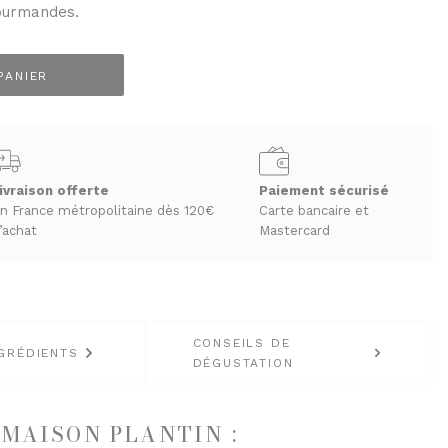
gourmandes.
PANIER
LES BIÈRES ET CIDRES
ivraison offerte
Paiement sécurisé
n France métropolitaine dès 120€
Carte bancaire et
’achat
Mastercard
CONSEILS DE
GRÉDIENTS
DÉGUSTATION
 MAISON PLANTIN :