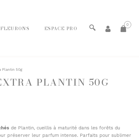
0
 FLEURONS
ESPACE PRO
ECHERCHER
 Plantin 50g
EXTRA PLANTIN 50G
PANIERS GOURMANDS
MOINS DE 20€
ENTRE 20€ ET 50€
PLUS DE 50€
FROMAGERIE
À commander et retirer en boutique
chés
de Plantin, cueillis à maturité dans les forêts du
ur préserver leur parfum intense. Parfaits pour sublimer