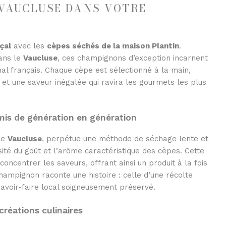
 VAUCLUSE DANS VOTRE
çal
avec les
cèpes séchés de la maison Plantin
.
dans le
Vaucluse
, ces champignons d’exception incarnent
sanal français. Chaque cèpe est sélectionné à la main,
 et une saveur inégalée qui ravira les gourmets les plus
smis de génération en génération
le
Vaucluse
, perpétue une méthode de séchage lente et
sité du goût et l’arôme caractéristique des cèpes. Cette
oncentrer les saveurs, offrant ainsi un produit à la fois
champignon raconte une histoire : celle d’une récolte
savoir-faire local soigneusement préservé.
réations culinaires