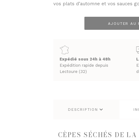
PRUNEAUX
vos plats d’automne et vos sauces 
THÉS ET INFUSIONS
AJOUTER AU 
quantité
de
Cèpes
séchés
UEUX & CHAMPAGNES
LES VINS
extra
ACS
VINS BLANCS MOELLEUX
Expédié sous 24h à 48h
L
Plantin
Expédition rapide depuis
E
NES
VINS BLANCS SECS
50g
Lectoure (32)
d
T GINS
VINS ROSÉS
VINS ROUGES
DESCRIPTION
IN
CÈPES SÉCHÉS DE LA