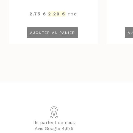
Le
Le
2.75
€
2.20
€
TTC
prix
prix
initial
actuel
était :
est :
AJOUTER AU PANIER
AJ
2.75 €.
2.20 €.
Ils parlent de nous
Avis Google 4,6/5