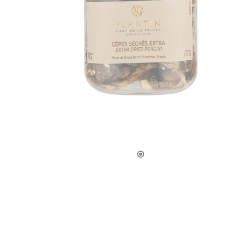
LA CAVE
APÉRITIFS
SPIRIT
ARMAGN
CHAMPAG
RHUMS E
WHISKY