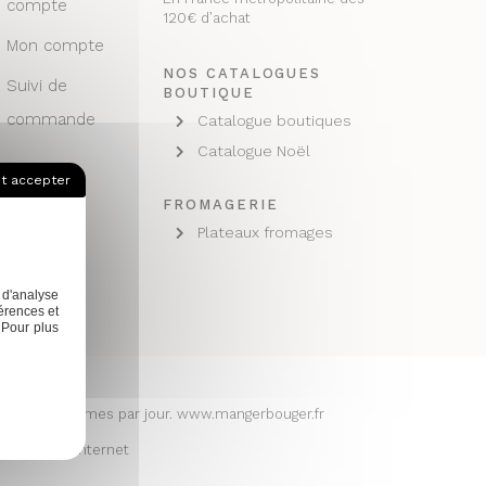
compte
120€ d’achat
Mon compte
NOS CATALOGUES
Suivi de
BOUTIQUE
commande
Catalogue boutiques
Catalogue Noël
t accepter
FROMAGERIE
Plateaux fromages
 d'analyse
érences et
 Pour plus
ruits et légumes par jour. www.mangerbouger.fr
 de sites internet