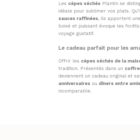
Les
cèpes séchés
Plantin se distin
idéale pour sublimer vos plats. Qu’i
sauces raffinées
, ils apportent u
boisé et puissant évoque les forêt
voyage gustatif.
Le cadeau parfait pour les a
Offrir les
cèpes séchés de la mais
tradition. Présentés dans un
coffre
deviennent un cadeau original et s
anniversaires
ou
dîners entre ami
incomparable.