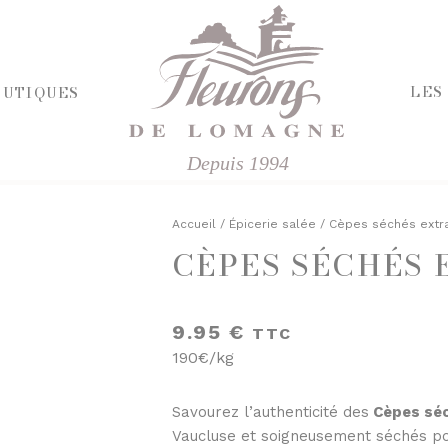
LES
OUTIQUES
Depuis 1994
HERCHE
RIE ET FROMAGES
R
Accueil
/
Épicerie salée
/ Cèpes séchés extra
CÈPES SÉCHÉS 
E SALÉE
ÉPICERIE SUCRÉE
'APÉRITIF
BISCUITS ET GÂTEAUX
CHOCOLATS ET SPÉCIALITÉS
9.95
€
TTC
FINES
CONFITURES
190€/kg
ISINÉS
DESSERTS
IVRES ET ÉPICES
FRUITS AU SIROP OU ALCOOL
T VINAIGRES
JUS ET SIROPS
Savourez l’authenticité des
Cèpes sé
DES
MIELS
Vaucluse et soigneusement séchés po