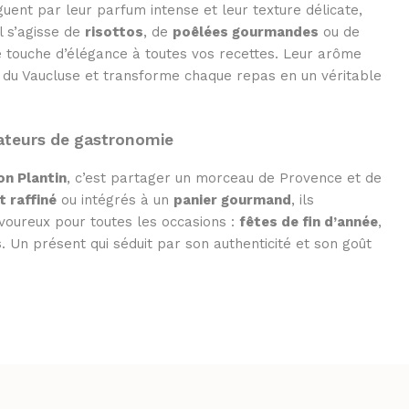
guent par leur parfum intense et leur texture délicate,
l s’agisse de
risottos
, de
poêlées gourmandes
ou de
ne touche d’élégance à toutes vos recettes. Leur arôme
s du Vaucluse et transforme chaque repas en un véritable
mateurs de gastronomie
on Plantin
, c’est partager un morceau de Provence et de
t raffiné
ou intégrés à un
panier gourmand
, ils
avoureux pour toutes les occasions :
fêtes de fin d’année
,
s
. Un présent qui séduit par son authenticité et son goût