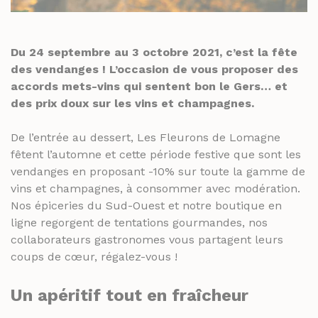
THÉS ET INFUSIONS
JUS ET SIROPS
MIELS
PANIERS GOURMANDS
Du 24 septembre au 3 octobre 2021, c’est la fête
PRUNEAUX
MOINS DE 20€
des vendanges ! L’occasion de vous proposer des
THÉS ET INFUSIONS
ENTRE 20€ ET 50€
accords mets-vins qui sentent bon le Gers… et
des prix doux sur les vins et champagnes.
PLUS DE 50€
PANIERS GOURMANDS
De l’entrée au dessert, Les Fleurons de Lomagne
MOINS DE 20€
FROMAGERIE
fêtent l’automne et cette période festive que sont les
ENTRE 20€ ET 50€
À commander et retirer en boutique
vendanges en proposant -10% sur toute la gamme de
PLUS DE 50€
vins et champagnes, à consommer avec modération.
LA CAVE
Nos épiceries du Sud-Ouest et notre boutique en
ligne regorgent de tentations gourmandes, nos
FROMAGERIE
APÉRITIFS
collaborateurs gastronomes vous partagent leurs
À commander et retirer en boutique
coups de cœur, régalez-vous !
SPIRITUEUX & CHAMPAGNES
LA CAVE
ARMAGNACS
Un apéritif tout en fraîcheur
APÉRITIFS
CHAMPAGNES