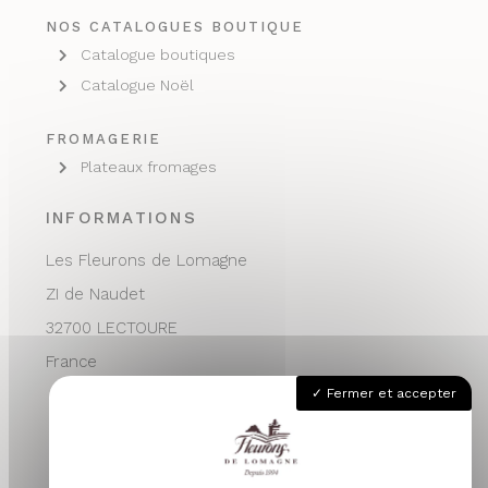
NOS CATALOGUES BOUTIQUE
Catalogue boutiques
Catalogue Noël
FROMAGERIE
Plateaux fromages
INFORMATIONS
Les Fleurons de Lomagne
ZI de Naudet
32700 LECTOURE
France
Fermer et accepter
05 62 68 76 24
contactvpc@fleuronsdelomagne.com