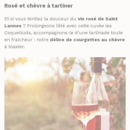
Rosé et chèvre à tartiner
RHUMS ET GINS
SPIRITUEUX & CHAMPAGNES
WHISKY
Et si vous tentiez la douceur du
vin rosé de Saint
ARMAGNACS
Lannes
? Prolongeons l’été avec cette cuvée les
CHAMPAGNES
LES VINS
Coquelicots, accompagnons-le d’une tartinade toute
RHUMS ET GINS
en fraîcheur : notre
délice de courgettes au chèvre
VINS BLANCS MOELLEUX
à toaster.
WHISKY
VINS BLANCS SECS
VINS ROSÉS
LES VINS
VINS ROUGES
VINS BLANCS MOELLEUX
VINS BLANCS SECS
LES BIÈRES ET CIDRES
VINS ROSÉS
VINS ROUGES
LES BIÈRES ET CIDRES