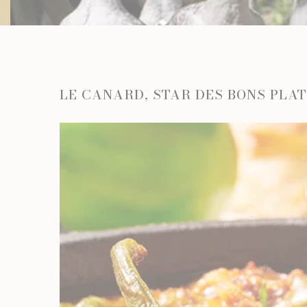
LA CAVE
LE CANARD, STAR DES BONS PLAT
APÉRITIFS
SPIRIT
ARMAGN
CHAMPAG
RHUMS E
WHISKY