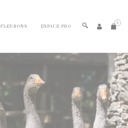
0
 FLEURONS
ESPACE PRO
ECHERCHER
PANIERS GOURMANDS
MOINS DE 20€
ENTRE 20€ ET 50€
PLUS DE 50€
FROMAGERIE
À commander et retirer en boutique