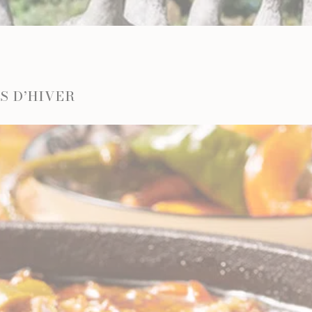
PRUNEAUX
THÉS ET INFUSIONS
S D’HIVER
UEUX & CHAMPAGNES
LES VINS
ACS
VINS BLANCS MOELLEUX
NES
VINS BLANCS SECS
T GINS
VINS ROSÉS
VINS ROUGES