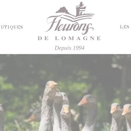
LES
OUTIQUES
Depuis 1994
HERCHE
RIE ET FROMAGES
R
E SALÉE
ÉPICERIE SUCRÉE
'APÉRITIF
BISCUITS ET GÂTEAUX
CHOCOLATS ET SPÉCIALITÉS
FINES
CONFITURES
ISINÉS
DESSERTS
IVRES ET ÉPICES
FRUITS AU SIROP OU ALCOOL
T VINAIGRES
JUS ET SIROPS
DES
MIELS