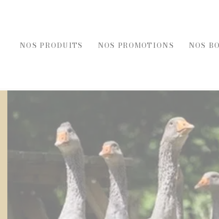
NOS PRODUITS
NOS PROMOTIONS
NOS B
REC
FOIES GRAS, ÉPICE
FOIE GRAS
ÉPICERI
ACCOMPAGNEMENT FOIE GRAS
TOASTS D
BLOCS DE FOIE GRAS DE CANARD
TERRINES
ENTRÉES AU FOIE GRAS
ENTRÉES 
FOIE GRAS DE CANARD
PLATS CU
SELS, PO
HUILES E
MOUTAR