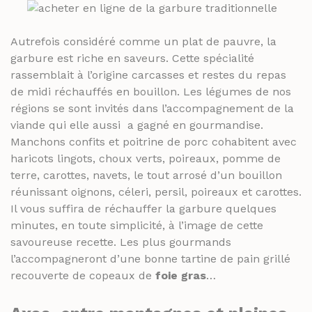
RHUMS ET GINS
SPIRITUEUX & CHAMPAGNES
WHISKY
Autrefois considéré comme un plat de pauvre, la
ARMAGNACS
garbure est riche en saveurs. Cette spécialité
CHAMPAGNES
rassemblait à l’origine carcasses et restes du repas
LES VINS
de midi réchauffés en bouillon. Les légumes de nos
RHUMS ET GINS
VINS BLANCS MOELLEUX
régions se sont invités dans l’accompagnement de la
WHISKY
VINS BLANCS SECS
viande qui elle aussi a gagné en gourmandise.
Manchons confits et poitrine de porc cohabitent avec
VINS ROSÉS
LES VINS
haricots lingots, choux verts, poireaux, pomme de
VINS ROUGES
VINS BLANCS MOELLEUX
terre, carottes, navets, le tout arrosé d’un bouillon
réunissant oignons, céleri, persil, poireaux et carottes.
VINS BLANCS SECS
LES BIÈRES ET CIDRES
Il vous suffira de réchauffer la garbure quelques
VINS ROSÉS
minutes, en toute simplicité, à l’image de cette
savoureuse recette. Les plus gourmands
VINS ROUGES
l’accompagneront d’une bonne tartine de pain grillé
recouverte de copeaux de
foie gras
…
LES BIÈRES ET CIDRES