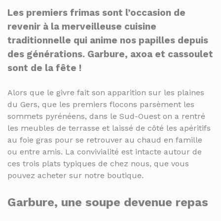
THÉS ET INFUSIONS
JUS ET SIROPS
Les premiers frimas sont l’occasion de
MIELS
revenir à la merveilleuse cuisine
PANIERS GOURMANDS
traditionnelle qui anime nos papilles depuis
PRUNEAUX
MOINS DE 20€
des générations. Garbure, axoa et cassoulet
THÉS ET INFUSIONS
ENTRE 20€ ET 50€
sont de la fête !
PLUS DE 50€
PANIERS GOURMANDS
Alors que le givre fait son apparition sur les plaines
MOINS DE 20€
du Gers, que les premiers flocons parsèment les
FROMAGERIE
ENTRE 20€ ET 50€
À commander et retirer en boutique
sommets pyrénéens, dans le Sud-Ouest on a rentré
les meubles de terrasse et laissé de côté les apéritifs
PLUS DE 50€
au foie gras pour se retrouver au chaud en famille
LA CAVE
ou entre amis. La convivialité est intacte autour de
FROMAGERIE
APÉRITIFS
ces trois plats typiques de chez nous, que vous
À commander et retirer en boutique
pouvez acheter sur notre boutique.
SPIRITUEUX & CHAMPAGNES
LA CAVE
ARMAGNACS
Garbure, une soupe devenue repas
APÉRITIFS
CHAMPAGNES