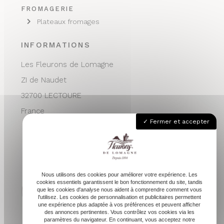
FROMAGERIE
Plateaux fromages
INFORMATIONS
Les Fleurons de Lomagne
ZI de Naudet
32700 LECTOURE
France
Fermer et accepter
05 62 68 76 24
contactvpc@fleuronsdelomagne.com
Nous utilisons des cookies pour améliorer votre expérience. Les
cookies essentiels garantissent le bon fonctionnement du site, tandis
que les cookies d'analyse nous aident à comprendre comment vous
l'utilisez. Les cookies de personnalisation et publicitaires permettent
une expérience plus adaptée à vos préférences et peuvent afficher
Depuis 1994
des annonces pertinentes. Vous contrôlez vos cookies via les
paramètres du navigateur. En continuant, vous acceptez notre