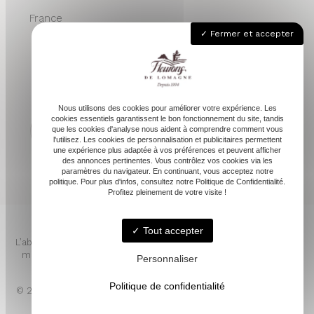
France
Fermer et accepter
05 62 68 76 24
contactvpc@fleuronsdelomagne.com
Nous utilisons des cookies pour améliorer votre expérience. Les
cookies essentiels garantissent le bon fonctionnement du site, tandis
que les cookies d'analyse nous aident à comprendre comment vous
l'utilisez. Les cookies de personnalisation et publicitaires permettent
une expérience plus adaptée à vos préférences et peuvent afficher
Depuis 1994
des annonces pertinentes. Vous contrôlez vos cookies via les
paramètres du navigateur. En continuant, vous acceptez notre
politique. Pour plus d'infos, consultez notre Politique de Confidentialité.
Profitez pleinement de votre visite !
Tout accepter
L’abus d’alcool est dangereux pour la santé. À consommer avec
modération. Pour votre santé, mangez au moins cinq fruits et
Personnaliser
légumes par jour. www.mangerbouger.fr
Politique de confidentialité
© 2026 - FLEURONS DE LOMAGNE -
Mentions légales
- LINKWEB
Création et référencement de sites internet