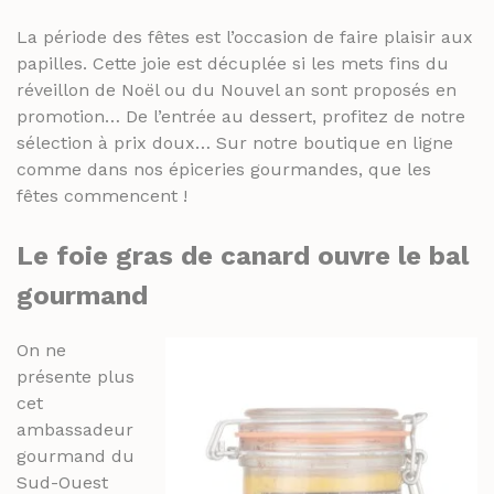
THÉS ET INFUSIONS
JUS ET SIROPS
La période des fêtes est l’occasion de faire plaisir aux
MIELS
PANIERS GOURMANDS
papilles. Cette joie est décuplée si les mets fins du
PRUNEAUX
réveillon de Noël ou du Nouvel an sont proposés en
MOINS DE 20€
promotion… De l’entrée au dessert, profitez de notre
THÉS ET INFUSIONS
ENTRE 20€ ET 50€
sélection à prix doux… Sur notre boutique en ligne
comme dans nos épiceries gourmandes, que les
PLUS DE 50€
PANIERS GOURMANDS
fêtes commencent !
MOINS DE 20€
FROMAGERIE
Le foie gras de canard
ouvre le bal
ENTRE 20€ ET 50€
À commander et retirer en boutique
gourmand
PLUS DE 50€
LA CAVE
On ne
FROMAGERIE
APÉRITIFS
présente plus
À commander et retirer en boutique
cet
SPIRITUEUX & CHAMPAGNES
ambassadeur
LA CAVE
ARMAGNACS
gourmand du
APÉRITIFS
Sud-Ouest
CHAMPAGNES