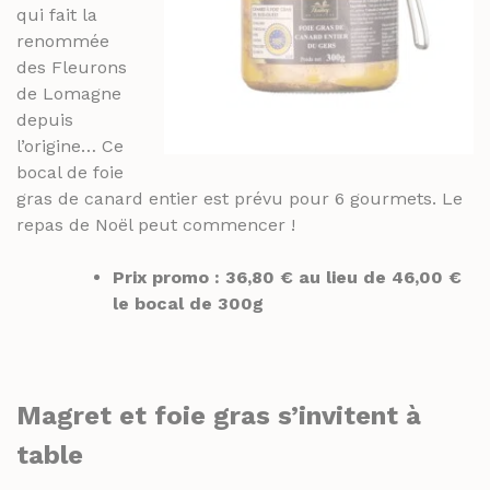
qui fait la
RHUMS ET GINS
SPIRITUEUX & CHAMPAGNES
renommée
WHISKY
des Fleurons
ARMAGNACS
de Lomagne
CHAMPAGNES
depuis
LES VINS
l’origine… Ce
RHUMS ET GINS
VINS BLANCS MOELLEUX
bocal de foie
WHISKY
VINS BLANCS SECS
gras de canard entier est prévu pour 6 gourmets. Le
repas de Noël peut commencer !
VINS ROSÉS
LES VINS
VINS ROUGES
VINS BLANCS MOELLEUX
Prix promo : 36,80 € au lieu de 46,00 €
le bocal de 300g
VINS BLANCS SECS
LES BIÈRES ET CIDRES
VINS ROSÉS
VINS ROUGES
Magret et foie gras
s’invitent à
LES BIÈRES ET CIDRES
table