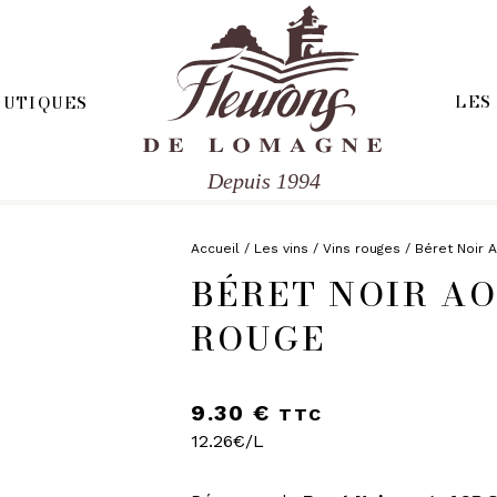
LES
OUTIQUES
Depuis 1994
HERCHE
RIE ET FROMAGES
R
Accueil
/
Les vins
/
Vins rouges
/ Béret Noir 
BÉRET NOIR AO
E SALÉE
ÉPICERIE SUCRÉE
'APÉRITIF
ROUGE
BISCUITS ET GÂTEAUX
CHOCOLATS ET SPÉCIALITÉS
FINES
CONFITURES
ISINÉS
DESSERTS
9.30
€
TTC
IVRES ET ÉPICES
FRUITS AU SIROP OU ALCOOL
12.26€/L
T VINAIGRES
JUS ET SIROPS
DES
MIELS