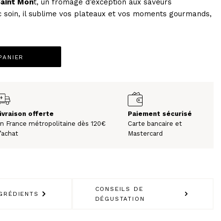
Saint Mon
t, un fromage d’exception aux saveurs
 soin, il sublime vos plateaux et vos moments gourmands,
PANIER
LES BIÈRES ET CIDRES
ivraison offerte
Paiement sécurisé
n France métropolitaine dès 120€
Carte bancaire et
’achat
Mastercard
CONSEILS DE
GRÉDIENTS
DÉGUSTATION