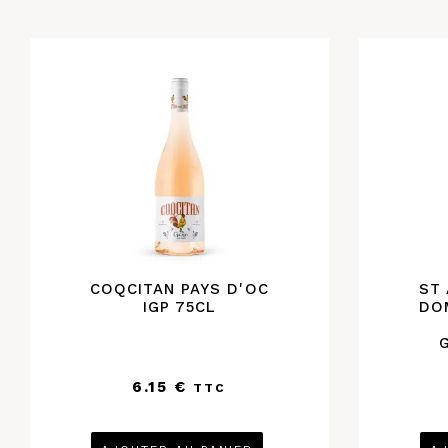
COQCITAN PAYS D'OC
ST
IGP 75CL
DO
6.15
€
TTC