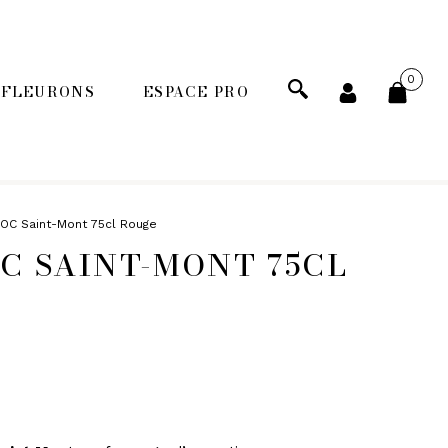
0
 FLEURONS
ESPACE PRO
ECHERCHER
AOC Saint-Mont 75cl Rouge
C SAINT-MONT 75CL
PANIERS GOURMANDS
MOINS DE 20€
ENTRE 20€ ET 50€
PLUS DE 50€
FROMAGERIE
À commander et retirer en boutique