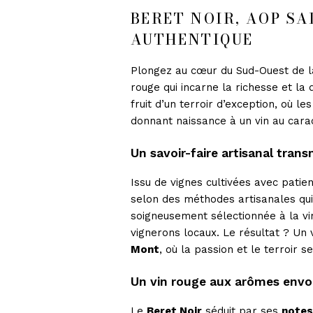
BERET NOIR, AOP SA
AUTHENTIQUE
Plongez au cœur du Sud-Ouest de l
rouge qui incarne la richesse et la
fruit d’un terroir d’exception, où l
donnant naissance à un vin au cara
Un savoir-faire artisanal tran
Issu de vignes cultivées avec patien
selon des méthodes artisanales qui 
soigneusement sélectionnée à la vin
vignerons locaux. Le résultat ? Un 
Mont
, où la passion et le terroir 
Un vin rouge aux arômes env
Le
Beret Noir
séduit par ses
notes