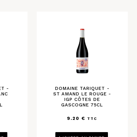
T -
DOMAINE TARIQUET -
ANC
ST AMAND LE ROUGE -
IGP CÔTES DE
L
GASCOGNE 75CL
9.20
€
TTC