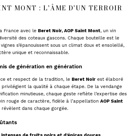
INT MONT : L’ÂME D’UN TERROIR
a France avec le
Beret Noir, AOP Saint Mont
, un vin
 diversité des coteaux gascons. Chaque bouteille est le
es vignes s’épanouissent sous un climat doux et ensoleillé,
ctère unique et reconnaissable.
smis de génération en génération
ce et respect de la tradition, le
Beret Noir
est élaboré
privilégient la qualité à chaque étape. De la vendange
ification minutieuse, chaque geste reflète l’expertise des
vin rouge de caractère, fidèle à l’appellation
AOP Saint
se révèlent dans chaque gorgée.
oûtants
 intenses de fruits noirs et d’épices douces
,