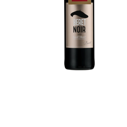
LA CAVE
APÉRITIFS
SPIRIT
ARMAGN
CHAMPAG
RHUMS E
WHISKY