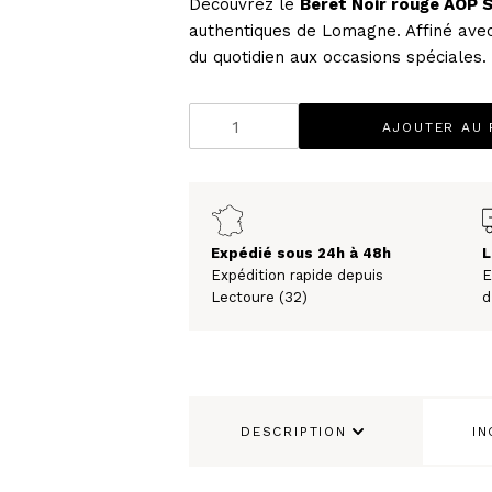
Découvrez le
Beret Noir rouge AOP 
PRUNEAUX
authentiques de Lomagne. Affiné avec
THÉS ET INFUSIONS
du quotidien aux occasions spéciales.
quantité
AJOUTER AU 
de
Béret
UEUX & CHAMPAGNES
LES VINS
Noir
ACS
VINS BLANCS MOELLEUX
AOC
NES
VINS BLANCS SECS
Saint-
Expédié sous 24h à 48h
L
T GINS
VINS ROSÉS
Mont
Expédition rapide depuis
E
VINS ROUGES
75cl
Lectoure (32)
d
Rouge
DESCRIPTION
IN