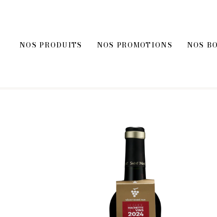
NOS PRODUITS
NOS PROMOTIONS
NOS B
REC
FOIES GRAS, ÉPICE
FOIE GRAS
ÉPICERI
ACCOMPAGNEMENT FOIE GRAS
TOASTS D
BLOCS DE FOIE GRAS DE CANARD
TERRINES
ENTRÉES AU FOIE GRAS
ENTRÉES 
FOIE GRAS DE CANARD
PLATS CU
SELS, PO
HUILES E
MOUTAR