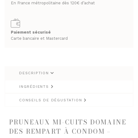
En France métropolitaine dès 120€ d’achat
RHUMS ET GINS
SPIRITUEUX & CHAMPAGNES
WHISKY
ARMAGNACS
CHAMPAGNES
Paiement sécurisé
LES VINS
Carte bancaire et Mastercard
RHUMS ET GINS
VINS BLANCS MOELLEUX
WHISKY
VINS BLANCS SECS
VINS ROSÉS
LES VINS
DESCRIPTION
VINS ROUGES
VINS BLANCS MOELLEUX
VINS BLANCS SECS
INGRÉDIENTS
LES BIÈRES ET CIDRES
VINS ROSÉS
CONSEILS DE DÉGUSTATION
VINS ROUGES
PRUNEAUX MI-CUITS DOMAINE
LES BIÈRES ET CIDRES
DES REMPART À CONDOM –