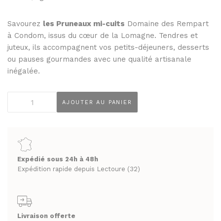
THÉS ET INFUSIONS
JUS ET SIROPS
MIELS
Savourez
les Pruneaux mi-cuits
Domaine des Rempart
PANIERS GOURMANDS
à Condom, issus du cœur de la Lomagne. Tendres et
PRUNEAUX
MOINS DE 20€
juteux, ils accompagnent vos petits-déjeuners, desserts
THÉS ET INFUSIONS
ENTRE 20€ ET 50€
ou pauses gourmandes avec une qualité artisanale
inégalée.
PLUS DE 50€
PANIERS GOURMANDS
MOINS DE 20€
quantité
AJOUTER AU PANIER
FROMAGERIE
de
ENTRE 20€ ET 50€
À commander et retirer en boutique
Pruneaux
PLUS DE 50€
d'Agen
LA CAVE
mi-
cuits
FROMAGERIE
Expédié sous 24h à 48h
APÉRITIFS
Domaine
À commander et retirer en boutique
Expédition rapide depuis Lectoure (32)
de
SPIRITUEUX & CHAMPAGNES
Rempart
LA CAVE
ARMAGNACS
500g
APÉRITIFS
CHAMPAGNES
Livraison offerte