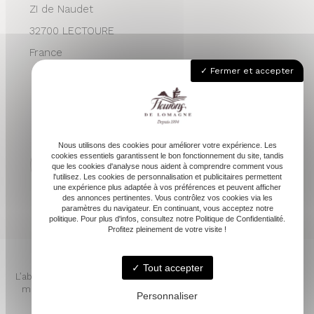
ZI de Naudet
32700 LECTOURE
France
Fermer et accepter
05 62 68 76 24
contactvpc@fleuronsdelomagne.com
Nous utilisons des cookies pour améliorer votre expérience. Les
cookies essentiels garantissent le bon fonctionnement du site, tandis
que les cookies d'analyse nous aident à comprendre comment vous
l'utilisez. Les cookies de personnalisation et publicitaires permettent
Depuis 1994
une expérience plus adaptée à vos préférences et peuvent afficher
des annonces pertinentes. Vous contrôlez vos cookies via les
paramètres du navigateur. En continuant, vous acceptez notre
politique. Pour plus d'infos, consultez notre Politique de Confidentialité.
Profitez pleinement de votre visite !
Tout accepter
L’abus d’alcool est dangereux pour la santé. À consommer avec
modération. Pour votre santé, mangez au moins cinq fruits et
Personnaliser
légumes par jour. www.mangerbouger.fr