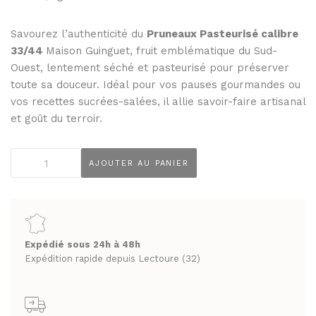
THÉS ET INFUSIONS
JUS ET SIROPS
MIELS
Savourez l’authenticité du
Pruneaux Pasteurisé calibre
PANIERS GOURMANDS
33/44
Maison Guinguet, fruit emblématique du Sud-
PRUNEAUX
MOINS DE 20€
Ouest, lentement séché et pasteurisé pour préserver
THÉS ET INFUSIONS
ENTRE 20€ ET 50€
toute sa douceur. Idéal pour vos pauses gourmandes ou
vos recettes sucrées-salées, il allie savoir-faire artisanal
PLUS DE 50€
PANIERS GOURMANDS
et goût du terroir.
MOINS DE 20€
FROMAGERIE
quantité
ENTRE 20€ ET 50€
À commander et retirer en boutique
AJOUTER AU PANIER
de
PLUS DE 50€
Pruneaux
LA CAVE
Pasteurisé
calibre
FROMAGERIE
APÉRITIFS
33/44
À commander et retirer en boutique
Expédié sous 24h à 48h
Maison
Expédition rapide depuis Lectoure (32)
SPIRITUEUX & CHAMPAGNES
Guinguet
LA CAVE
ARMAGNACS
500
APÉRITIFS
g
CHAMPAGNES