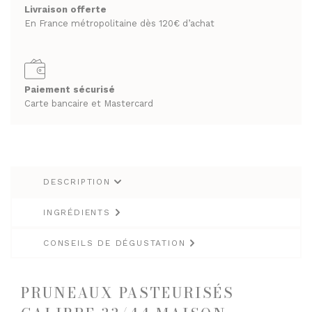
Livraison offerte
RHUMS ET GINS
SPIRITUEUX & CHAMPAGNES
En France métropolitaine dès 120€ d’achat
WHISKY
ARMAGNACS
CHAMPAGNES
LES VINS
Paiement sécurisé
RHUMS ET GINS
VINS BLANCS MOELLEUX
Carte bancaire et Mastercard
WHISKY
VINS BLANCS SECS
VINS ROSÉS
LES VINS
VINS ROUGES
VINS BLANCS MOELLEUX
DESCRIPTION
VINS BLANCS SECS
LES BIÈRES ET CIDRES
INGRÉDIENTS
VINS ROSÉS
VINS ROUGES
CONSEILS DE DÉGUSTATION
LES BIÈRES ET CIDRES
PRUNEAUX PASTEURISÉS