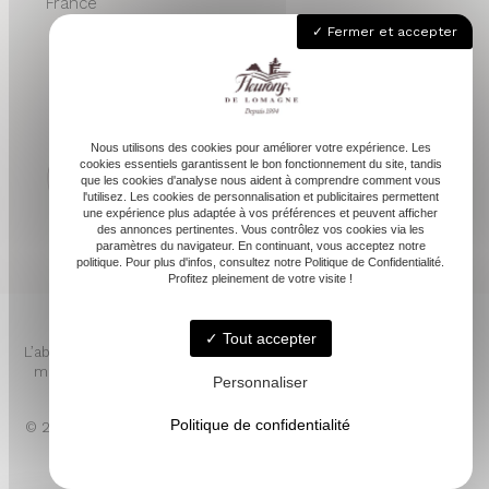
France
Fermer et accepter
05 62 68 76 24
contactvpc@fleuronsdelomagne.com
Nous utilisons des cookies pour améliorer votre expérience. Les
cookies essentiels garantissent le bon fonctionnement du site, tandis
que les cookies d'analyse nous aident à comprendre comment vous
l'utilisez. Les cookies de personnalisation et publicitaires permettent
Depuis 1994
une expérience plus adaptée à vos préférences et peuvent afficher
des annonces pertinentes. Vous contrôlez vos cookies via les
paramètres du navigateur. En continuant, vous acceptez notre
politique. Pour plus d'infos, consultez notre Politique de Confidentialité.
Profitez pleinement de votre visite !
Tout accepter
L’abus d’alcool est dangereux pour la santé. À consommer avec
modération. Pour votre santé, mangez au moins cinq fruits et
Personnaliser
légumes par jour. www.mangerbouger.fr
Politique de confidentialité
© 2026 - FLEURONS DE LOMAGNE -
Mentions légales
- LINKWEB
Création et référencement de sites internet