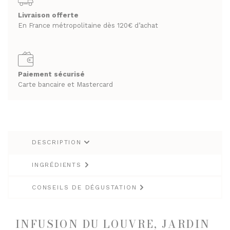
Bio
RHUMS ET GINS
Palais
Livraison offerte
SPIRITUEUX & CHAMPAGNES
des
En France métropolitaine dès 120€ d’achat
WHISKY
ARMAGNACS
Thés
20
CHAMPAGNES
LES VINS
sachets
RHUMS ET GINS
VINS BLANCS MOELLEUX
mousseline
Paiement sécurisé
Carte bancaire et Mastercard
WHISKY
VINS BLANCS SECS
VINS ROSÉS
LES VINS
VINS ROUGES
VINS BLANCS MOELLEUX
DESCRIPTION
VINS BLANCS SECS
LES BIÈRES ET CIDRES
VINS ROSÉS
INGRÉDIENTS
VINS ROUGES
CONSEILS DE DÉGUSTATION
LES BIÈRES ET CIDRES
INFUSION DU LOUVRE, JARDIN