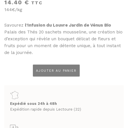
THÉS ET INFUSIONS
14.40
€
TTC
JUS ET SIROPS
144€/kg
MIELS
PANIERS GOURMANDS
PRUNEAUX
MOINS DE 20€
Savourez
l’Infusion du Louvre Jardin de Vénus Bio
Palais des Thés 20 sachets mousseline, une création bio
THÉS ET INFUSIONS
ENTRE 20€ ET 50€
d’exception qui révèle un bouquet délicat de fleurs et
PLUS DE 50€
fruits pour un moment de détente unique, à tout instant
PANIERS GOURMANDS
de la journée.
MOINS DE 20€
FROMAGERIE
ENTRE 20€ ET 50€
À commander et retirer en boutique
AJOUTER AU PANIER
quantité
PLUS DE 50€
de
LA CAVE
Infusion
FROMAGERIE
APÉRITIFS
du
À commander et retirer en boutique
Louvre
Expédié sous 24h à 48h
SPIRITUEUX & CHAMPAGNES
Jardin
Expédition rapide depuis Lectoure (32)
LA CAVE
de
ARMAGNACS
Vénus
APÉRITIFS
CHAMPAGNES