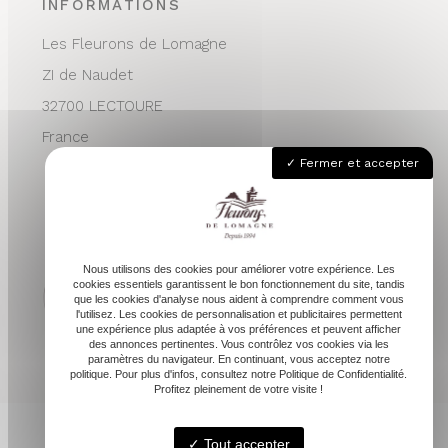
INFORMATIONS
Les Fleurons de Lomagne
ZI de Naudet
32700 LECTOURE
France
Fermer et accepter
05 62 68 76 24
contactvpc@fleuronsdelomagne.com
Nous utilisons des cookies pour améliorer votre expérience. Les
cookies essentiels garantissent le bon fonctionnement du site, tandis
que les cookies d'analyse nous aident à comprendre comment vous
l'utilisez. Les cookies de personnalisation et publicitaires permettent
Depuis 1994
une expérience plus adaptée à vos préférences et peuvent afficher
des annonces pertinentes. Vous contrôlez vos cookies via les
paramètres du navigateur. En continuant, vous acceptez notre
politique. Pour plus d'infos, consultez notre Politique de Confidentialité.
Profitez pleinement de votre visite !
Tout accepter