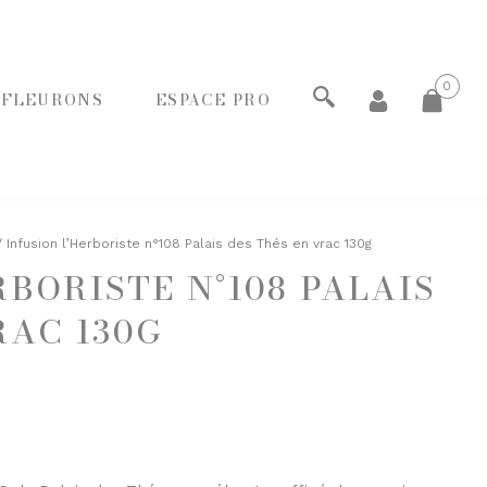
0
 FLEURONS
ESPACE PRO
ECHERCHER
 Infusion l’Herboriste n°108 Palais des Thés en vrac 130g
RBORISTE N°108 PALAIS
PANIERS GOURMANDS
RAC 130G
MOINS DE 20€
ENTRE 20€ ET 50€
PLUS DE 50€
FROMAGERIE
À commander et retirer en boutique