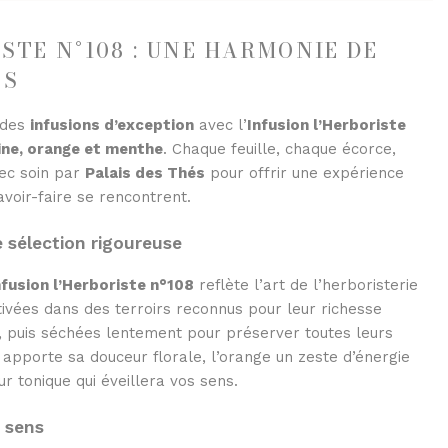
STE N°108 : UNE HARMONIE DE
ES
 des
infusions d’exception
avec l’
Infusion l’Herboriste
ine, orange et menthe
. Chaque feuille, chaque écorce,
vec soin par
Palais des Thés
pour offrir une expérience
savoir-faire se rencontrent.
e sélection rigoureuse
nfusion l’Herboriste n°108
reflète l’art de l’herboristerie
ltivées dans des terroirs reconnus pour leur richesse
, puis séchées lentement pour préserver toutes leurs
apporte sa douceur florale, l’orange un zeste d’énergie
r tonique qui éveillera vos sens.
s sens