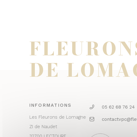
FLEURON
DE LOMA
INFORMATIONS
05 62 68 76 24
Les Fleurons de Lomagne
contactvpc@fl
ZI de Naudet
32700 LECTOURE