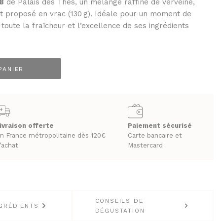
18
de Palais des Thés, un mélange raffiné de verveine,
et proposé en vrac (130 g). Idéale pour un moment de
 toute la fraîcheur et l’excellence de ses ingrédients
PANIER
LES BIÈRES ET CIDRES
ivraison offerte
Paiement sécurisé
n France métropolitaine dès 120€
Carte bancaire et
’achat
Mastercard
CONSEILS DE
GRÉDIENTS
DÉGUSTATION