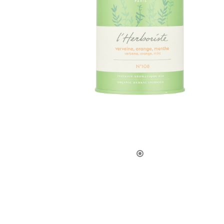
LA CAVE
APÉRITIFS
SPIRIT
ARMAGN
CHAMPAG
RHUMS E
WHISKY