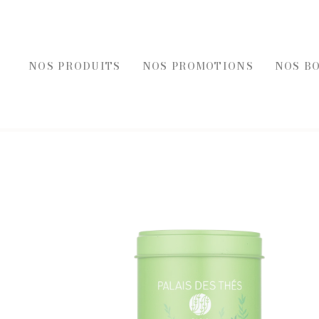
NOS PRODUITS
NOS PROMOTIONS
NOS B
REC
FOIES GRAS, ÉPICE
FOIE GRAS
ÉPICERI
ACCOMPAGNEMENT FOIE GRAS
TOASTS D
BLOCS DE FOIE GRAS DE CANARD
TERRINES
ENTRÉES AU FOIE GRAS
ENTRÉES 
FOIE GRAS DE CANARD
PLATS CU
SELS, PO
HUILES E
MOUTAR