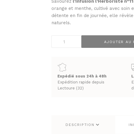
Savourez
l’Infusion l’Herboriste n°1
PRUNEAUX
orange et menthe, cultivé avec soin 
THÉS ET INFUSIONS
détente en fin de journée, elle révèle
naturels.
quantité
AJOUTER AU 
de
UEUX & CHAMPAGNES
LES VINS
Infusion
ACS
VINS BLANCS MOELLEUX
l'Herboriste
NES
VINS BLANCS SECS
n°108
T GINS
VINS ROSÉS
Palais
Expédié sous 24h à 48h
L
VINS ROUGES
des
Expédition rapide depuis
E
Thés
Lectoure (32)
d
en
vrac
130g
DESCRIPTION
IN