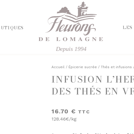
LES
OUTIQUES
Depuis 1994
HERCHE
RIE ET FROMAGES
R
Accueil
/
Épicerie sucrée
/
Thés et infusions
/
INFUSION L’HE
E SALÉE
ÉPICERIE SUCRÉE
'APÉRITIF
DES THÉS EN V
BISCUITS ET GÂTEAUX
CHOCOLATS ET SPÉCIALITÉS
FINES
CONFITURES
ISINÉS
DESSERTS
16.70
€
TTC
IVRES ET ÉPICES
FRUITS AU SIROP OU ALCOOL
128.46€/kg
T VINAIGRES
JUS ET SIROPS
DES
MIELS