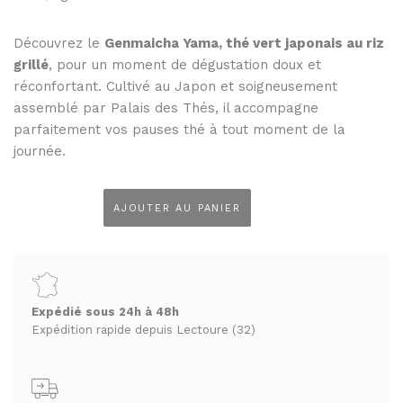
THÉS ET INFUSIONS
JUS ET SIROPS
MIELS
Découvrez le
Genmaicha Yama, thé vert japonais au riz
PANIERS GOURMANDS
grillé
, pour un moment de dégustation doux et
PRUNEAUX
MOINS DE 20€
réconfortant. Cultivé au Japon et soigneusement
THÉS ET INFUSIONS
ENTRE 20€ ET 50€
assemblé par Palais des Thés, il accompagne
parfaitement vos pauses thé à tout moment de la
PLUS DE 50€
PANIERS GOURMANDS
journée.
MOINS DE 20€
FROMAGERIE
ENTRE 20€ ET 50€
À commander et retirer en boutique
AJOUTER AU PANIER
quantité
PLUS DE 50€
de
LA CAVE
Genmaicha
Yama
FROMAGERIE
APÉRITIFS
Palais
À commander et retirer en boutique
Expédié sous 24h à 48h
des
Expédition rapide depuis Lectoure (32)
SPIRITUEUX & CHAMPAGNES
Thés
LA CAVE
ARMAGNACS
20
sachets
APÉRITIFS
CHAMPAGNES