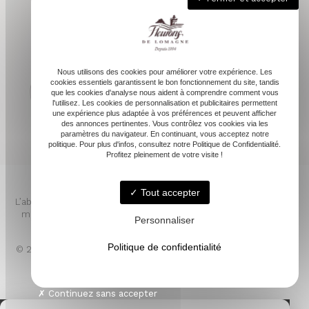
05 62 68 76 24
contactvpc@fleuronsdelomagne.com
Nous utilisons des cookies pour améliorer votre expérience. Les
cookies essentiels garantissent le bon fonctionnement du site, tandis
que les cookies d'analyse nous aident à comprendre comment vous
l'utilisez. Les cookies de personnalisation et publicitaires permettent
Depuis 1994
une expérience plus adaptée à vos préférences et peuvent afficher
des annonces pertinentes. Vous contrôlez vos cookies via les
paramètres du navigateur. En continuant, vous acceptez notre
politique. Pour plus d'infos, consultez notre Politique de Confidentialité.
Profitez pleinement de votre visite !
Tout accepter
L’abus d’alcool est dangereux pour la santé. À consommer avec
modération. Pour votre santé, mangez au moins cinq fruits et
Personnaliser
légumes par jour. www.mangerbouger.fr
Politique de confidentialité
© 2026 - FLEURONS DE LOMAGNE -
Mentions légales
- LINKWEB
Création et référencement de sites internet
Continuez sans accepter