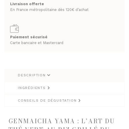
mousselines
Livraison offerte
RHUMS ET GINS
SPIRITUEUX & CHAMPAGNES
En France métropolitaine dès 120€ d’achat
WHISKY
ARMAGNACS
CHAMPAGNES
LES VINS
Paiement sécurisé
RHUMS ET GINS
VINS BLANCS MOELLEUX
Carte bancaire et Mastercard
WHISKY
VINS BLANCS SECS
VINS ROSÉS
LES VINS
VINS ROUGES
VINS BLANCS MOELLEUX
DESCRIPTION
VINS BLANCS SECS
LES BIÈRES ET CIDRES
INGRÉDIENTS
VINS ROSÉS
VINS ROUGES
CONSEILS DE DÉGUSTATION
LES BIÈRES ET CIDRES
GENMAICHA YAMA : L’ART DU