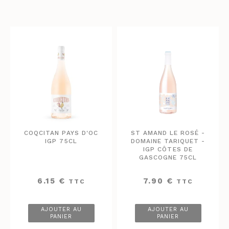
COQCITAN PAYS D'OC
ST AMAND LE ROSÉ -
IGP 75CL
DOMAINE TARIQUET -
IGP CÔTES DE
GASCOGNE 75CL
6.15
€
7.90
€
TTC
TTC
AJOUTER AU
AJOUTER AU
PANIER
PANIER