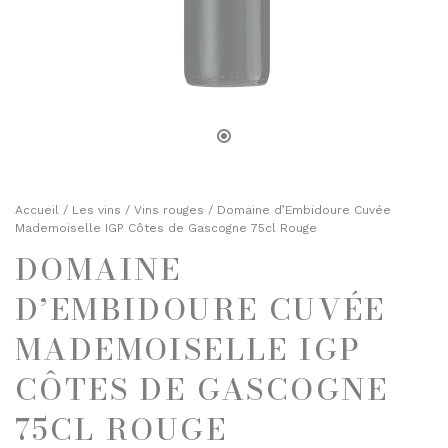
TOASTS D'APÉRITIF
SELS, POIVRES ET ÉPICES
TERRINES
HUILES ET VINAIGRES
ENTRÉES FINES
MOUTARDES
PLATS CUISINÉS
SELS, POIVRES ET ÉPICES
ÉPICERIE SUCRÉE
HUILES ET VINAIGRES
BISCUITS ET GÂTEAUX
MOUTARDES
Accueil
/
Les vins
/
Vins rouges
/ Domaine d’Embidoure Cuvée
CHOCOLATS ET SPÉCIALITÉS
Mademoiselle IGP Côtes de Gascogne 75cl Rouge
CONFITURES
DOMAINE
ÉPICERIE SUCRÉE
DESSERTS
BISCUITS ET GÂTEAUX
D’EMBIDOURE CUVÉE
FRUITS AU SIROP OU ALCOOL
CHOCOLATS ET SPÉCIALITÉS
MADEMOISELLE IGP
JUS ET SIROPS
CONFITURES
CÔTES DE GASCOGNE
MIELS
DESSERTS
75CL ROUGE
PRUNEAUX
FRUITS AU SIROP OU ALCOOL