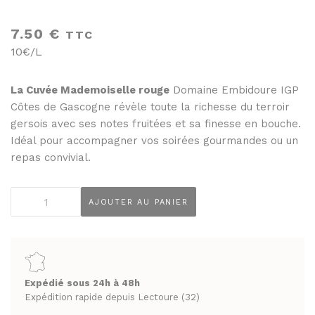
THÉS ET INFUSIONS
JUS ET SIROPS
7.50
€
MIELS
TTC
PANIERS GOURMANDS
10€/L
PRUNEAUX
MOINS DE 20€
THÉS ET INFUSIONS
ENTRE 20€ ET 50€
La Cuvée Mademoiselle rouge
Domaine Embidoure IGP
Côtes de Gascogne révèle toute la richesse du terroir
PLUS DE 50€
PANIERS GOURMANDS
gersois avec ses notes fruitées et sa finesse en bouche.
MOINS DE 20€
Idéal pour accompagner vos soirées gourmandes ou un
FROMAGERIE
repas convivial.
ENTRE 20€ ET 50€
À commander et retirer en boutique
PLUS DE 50€
quantité
LA CAVE
AJOUTER AU PANIER
de
FROMAGERIE
Domaine
APÉRITIFS
À commander et retirer en boutique
d'Embidoure
Cuvée
SPIRITUEUX & CHAMPAGNES
LA CAVE
Mademoiselle
ARMAGNACS
Expédié sous 24h à 48h
IGP
Expédition rapide depuis Lectoure (32)
APÉRITIFS
CHAMPAGNES
Côtes