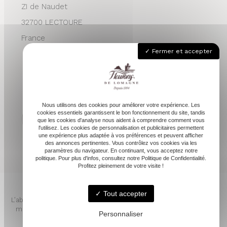
ZI de Naudet
32700 LECTOURE
France
Fermer et accepter
05 62 68 76 24
contactvpc@fleuronsdelomagne.com
Nous utilisons des cookies pour améliorer votre expérience. Les
cookies essentiels garantissent le bon fonctionnement du site, tandis
que les cookies d'analyse nous aident à comprendre comment vous
l'utilisez. Les cookies de personnalisation et publicitaires permettent
Depuis 1994
une expérience plus adaptée à vos préférences et peuvent afficher
des annonces pertinentes. Vous contrôlez vos cookies via les
paramètres du navigateur. En continuant, vous acceptez notre
politique. Pour plus d'infos, consultez notre Politique de Confidentialité.
Profitez pleinement de votre visite !
Tout accepter
L’abus d’alcool est dangereux pour la santé. À consommer avec
modération. Pour votre santé, mangez au moins cinq fruits et
Personnaliser
légumes par jour. www.mangerbouger.fr