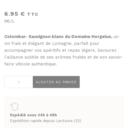
THÉS ET INFUSIONS
JUS ET SIROPS
6.95
€
MIELS
TTC
PANIERS GOURMANDS
9€/L
PRUNEAUX
MOINS DE 20€
THÉS ET INFUSIONS
ENTRE 20€ ET 50€
Colombar- Sauvignon blanc du Domaine Horgelus,
un
vin frais et élégant de Lomagne, parfait pour
PLUS DE 50€
PANIERS GOURMANDS
accompagner vos apéritifs et repas légers. Savourez
MOINS DE 20€
l’alliance subtile de ses arômes fruités et de son savoir-
FROMAGERIE
faire viticole authentique.
ENTRE 20€ ET 50€
À commander et retirer en boutique
PLUS DE 50€
quantité
LA CAVE
AJOUTER AU PANIER
de
FROMAGERIE
Domaine
APÉRITIFS
À commander et retirer en boutique
Horgelus
Colombard
SPIRITUEUX & CHAMPAGNES
LA CAVE
sauvignon
ARMAGNACS
Expédié sous 24h à 48h
IGP
Expédition rapide depuis Lectoure (32)
APÉRITIFS
CHAMPAGNES
Côtes