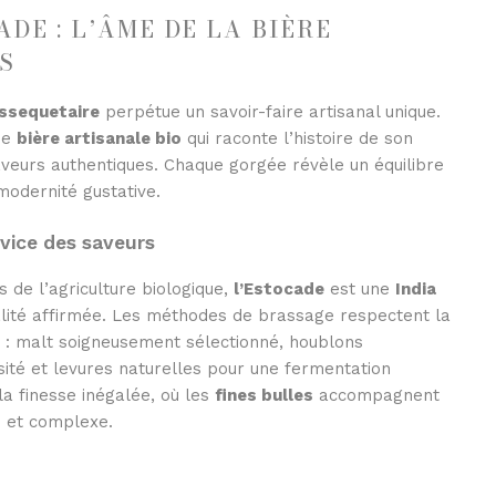
DE : L’ÂME DE LA BIÈRE
S
ssequetaire
perpétue un savoir-faire artisanal unique.
une
bière artisanale bio
qui raconte l’histoire de son
aveurs authentiques. Chaque gorgée révèle un équilibre
 modernité gustative.
rvice des saveurs
s de l’agriculture biologique,
l’Estocade
est une
India
lité affirmée. Les méthodes de brassage respectent la
an : malt soigneusement sélectionné, houblons
sité et levures naturelles pour une fermentation
la finesse inégalée, où les
fines bulles
accompagnent
he et complexe.