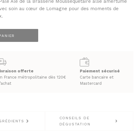
a Pale Ale de la Brasserie Moussequetaire allie amertume
 avec soin au cœur de Lomagne pour des moments de
x.
PANIER
LES BIÈRES ET CIDRES
ivraison offerte
Paiement sécurisé
n France métropolitaine dès 120€
Carte bancaire et
’achat
Mastercard
CONSEILS DE
GRÉDIENTS
DÉGUSTATION