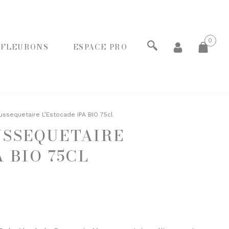
0
 FLEURONS
ESPACE PRO
ECHERCHER
ssequetaire L’Estocade IPA BIO 75cl
USSEQUETAIRE
PANIERS GOURMANDS
 BIO 75CL
MOINS DE 20€
ENTRE 20€ ET 50€
PLUS DE 50€
FROMAGERIE
À commander et retirer en boutique