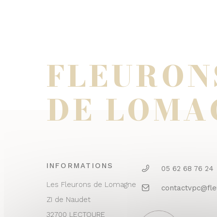
FLEURON
DE LOMA
INFORMATIONS
05 62 68 76 24
Les Fleurons de Lomagne
contactvpc@fl
ZI de Naudet
32700 LECTOURE