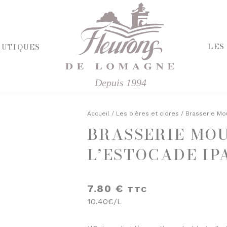
LES
OUTIQUES
Depuis 1994
HERCHE
RIE ET FROMAGES
R
Accueil
/
Les bières et cidres
/ Brasserie Mou
BRASSERIE MO
E SALÉE
ÉPICERIE SUCRÉE
'APÉRITIF
L’ESTOCADE IPA
BISCUITS ET GÂTEAUX
CHOCOLATS ET SPÉCIALITÉS
FINES
CONFITURES
ISINÉS
DESSERTS
7.80
€
TTC
IVRES ET ÉPICES
FRUITS AU SIROP OU ALCOOL
10.40€/L
T VINAIGRES
JUS ET SIROPS
DES
MIELS