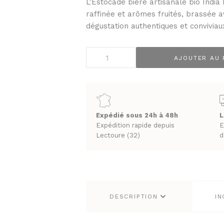
L'Estocade bière artisanale bio Indi
PRUNEAUX
raffinée et arômes fruités, brassée
THÉS ET INFUSIONS
dégustation authentiques et conviviau
quantité
AJOUTER AU 
de
Brasserie
UEUX & CHAMPAGNES
LES VINS
Moussequetaire
ACS
VINS BLANCS MOELLEUX
L'Estocade
NES
VINS BLANCS SECS
IPA
Expédié sous 24h à 48h
L
T GINS
VINS ROSÉS
BIO
Expédition rapide depuis
E
VINS ROUGES
75cl
Lectoure (32)
d
DESCRIPTION
IN