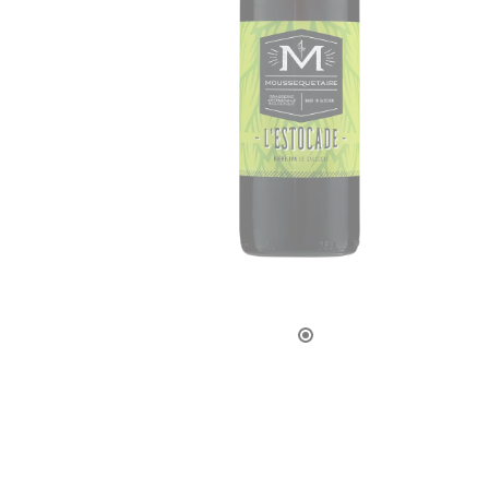
LA CAVE
APÉRITIFS
SPIRIT
ARMAGN
CHAMPAG
RHUMS E
WHISKY