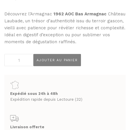
THÉS ET INFUSIONS
JUS ET SIROPS
MIELS
Découvrez l’Armagnac
1962 AOC Bas Armagnac
Château
PANIERS GOURMANDS
Laubade, un trésor d’authenticité issu du terroir gascon,
PRUNEAUX
MOINS DE 20€
vieilli avec patience pour révéler richesse et complexité.
THÉS ET INFUSIONS
ENTRE 20€ ET 50€
Idéal en digestif d’exception ou pour sublimer vos
moments de dégustation raffinés.
PLUS DE 50€
PANIERS GOURMANDS
MOINS DE 20€
quantité
AJOUTER AU PANIER
FROMAGERIE
de
ENTRE 20€ ET 50€
À commander et retirer en boutique
Château
PLUS DE 50€
Laubade
LA CAVE
1962
AOC
FROMAGERIE
Expédié sous 24h à 48h
APÉRITIFS
Bas-
À commander et retirer en boutique
Expédition rapide depuis Lectoure (32)
Armagnac
SPIRITUEUX & CHAMPAGNES
40°
LA CAVE
ARMAGNACS
50
APÉRITIFS
CL
CHAMPAGNES
Livraison offerte