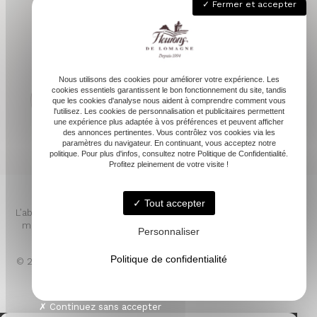
Fermer et accepter
05 62 68 76 24
contactvpc@fleuronsdelomagne.com
Nous utilisons des cookies pour améliorer votre expérience. Les
cookies essentiels garantissent le bon fonctionnement du site, tandis
que les cookies d'analyse nous aident à comprendre comment vous
l'utilisez. Les cookies de personnalisation et publicitaires permettent
Depuis 1994
une expérience plus adaptée à vos préférences et peuvent afficher
des annonces pertinentes. Vous contrôlez vos cookies via les
paramètres du navigateur. En continuant, vous acceptez notre
politique. Pour plus d'infos, consultez notre Politique de Confidentialité.
Profitez pleinement de votre visite !
Tout accepter
L’abus d’alcool est dangereux pour la santé. À consommer avec
modération. Pour votre santé, mangez au moins cinq fruits et
Personnaliser
légumes par jour. www.mangerbouger.fr
Politique de confidentialité
© 2026 - FLEURONS DE LOMAGNE -
Mentions légales
- LINKWEB
Création et référencement de sites internet
Continuez sans accepter