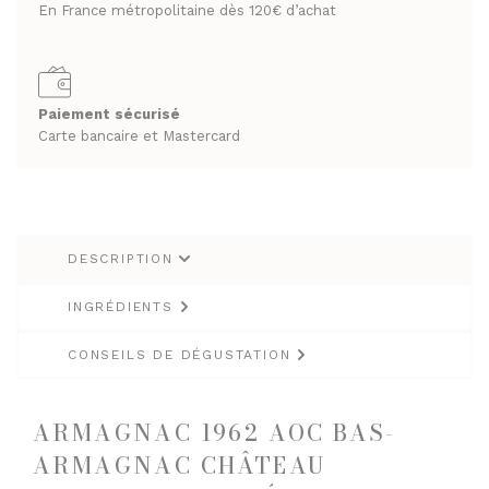
En France métropolitaine dès 120€ d’achat
RHUMS ET GINS
SPIRITUEUX & CHAMPAGNES
WHISKY
ARMAGNACS
CHAMPAGNES
Paiement sécurisé
LES VINS
Carte bancaire et Mastercard
RHUMS ET GINS
VINS BLANCS MOELLEUX
WHISKY
VINS BLANCS SECS
VINS ROSÉS
LES VINS
DESCRIPTION
VINS ROUGES
VINS BLANCS MOELLEUX
VINS BLANCS SECS
INGRÉDIENTS
LES BIÈRES ET CIDRES
VINS ROSÉS
CONSEILS DE DÉGUSTATION
VINS ROUGES
ARMAGNAC 1962 AOC BAS-
LES BIÈRES ET CIDRES
ARMAGNAC CHÂTEAU