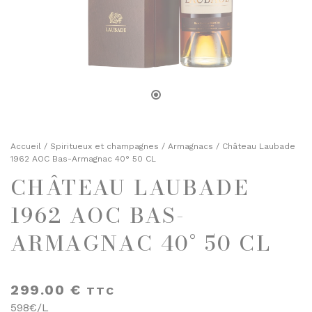
TOASTS D'APÉRITIF
SELS, POIVRES ET ÉPICES
TERRINES
HUILES ET VINAIGRES
ENTRÉES FINES
MOUTARDES
PLATS CUISINÉS
SELS, POIVRES ET ÉPICES
ÉPICERIE SUCRÉE
HUILES ET VINAIGRES
BISCUITS ET GÂTEAUX
MOUTARDES
Accueil
/
Spiritueux et champagnes
/
Armagnacs
/ Château Laubade
CHOCOLATS ET SPÉCIALITÉS
1962 AOC Bas-Armagnac 40° 50 CL
CONFITURES
CHÂTEAU LAUBADE
ÉPICERIE SUCRÉE
DESSERTS
BISCUITS ET GÂTEAUX
1962 AOC BAS-
FRUITS AU SIROP OU ALCOOL
CHOCOLATS ET SPÉCIALITÉS
ARMAGNAC 40° 50 CL
JUS ET SIROPS
CONFITURES
MIELS
DESSERTS
299.00
€
TTC
PRUNEAUX
FRUITS AU SIROP OU ALCOOL
598€/L