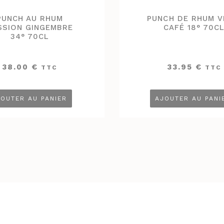
PUNCH AU RHUM
PUNCH DE RHUM V
SSION GINGEMBRE
CAFÉ 18° 70C
34° 70CL
38.00
€
33.95
€
TTC
TTC
OUTER AU PANIER
AJOUTER AU PANI