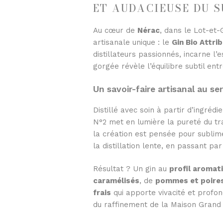
ET AUDACIEUSE DU 
Au cœur de
Nérac
, dans le Lot-et
artisanale unique : le
Gin Bio Attri
distillateurs passionnés, incarne l
gorgée révèle l’équilibre subtil ent
Un savoir-faire artisanal au se
Distillé avec soin à partir d’ingrédi
N°2 met en lumière la pureté du tr
la création est pensée pour sublim
la distillation lente, en passant p
Résultat ? Un gin au
profil aromati
caramélisés
, de
pommes et poire
frais
qui apporte vivacité et profon
du raffinement de la Maison Grand