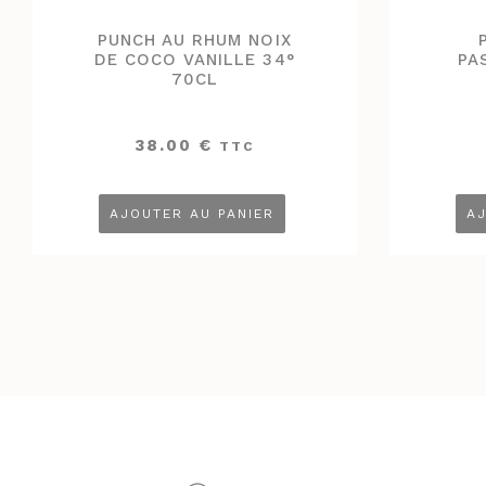
PUNCH AU RHUM NOIX
DE COCO VANILLE 34°
PA
70CL
38.00
€
TTC
AJOUTER AU PANIER
AJ