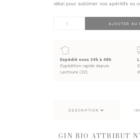
PRUNEAUX
idéal pour sublimer vos apéritifs ou c
THÉS ET INFUSIONS
quantité
AJOUTER AU 
de
Grand
Nez
Gin
UEUX & CHAMPAGNES
LES VINS
Attribut
ACS
VINS BLANCS MOELLEUX
Expédié sous 24h à 48h
L
n°2
Expédition rapide depuis
E
NES
VINS BLANCS SECS
BIO
Lectoure (32)
d
T GINS
VINS ROSÉS
50cl
VINS ROUGES
DESCRIPTION
IN
GIN BIO ATTRIBUT 