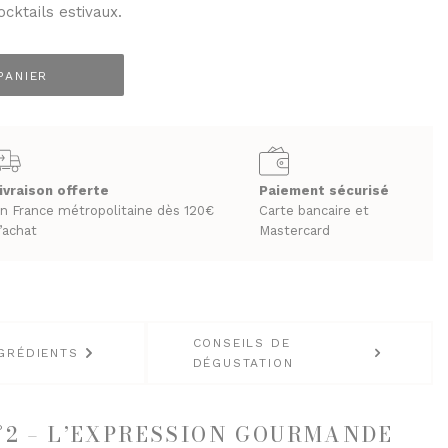
ocktails estivaux.
PANIER
LES BIÈRES ET CIDRES
ivraison offerte
Paiement sécurisé
n France métropolitaine dès 120€
Carte bancaire et
’achat
Mastercard
CONSEILS DE
GRÉDIENTS
DÉGUSTATION
N°2 – L’EXPRESSION GOURMANDE