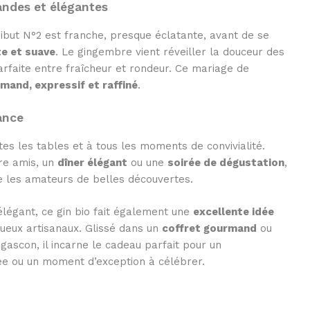
andes et élégantes
ribut N°2 est franche, presque éclatante, avant de se
te et suave
. Le gingembre vient réveiller la douceur des
arfaite entre fraîcheur et rondeur. Ce mariage de
mand, expressif et raffiné
.
ance
outes les tables et à tous les moments de convivialité.
re amis, un
dîner élégant
ou une
soirée de dégustation
,
ue les amateurs de belles découvertes.
élégant, ce gin bio fait également une
excellente idée
ueux artisanaux. Glissé dans un
coffret gourmand
ou
ascon, il incarne le cadeau parfait pour un
née ou un moment d’exception à célébrer.