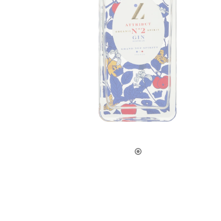
LA CAVE
APÉRITIFS
SPIRIT
ARMAGN
CHAMPAG
RHUMS E
WHISKY