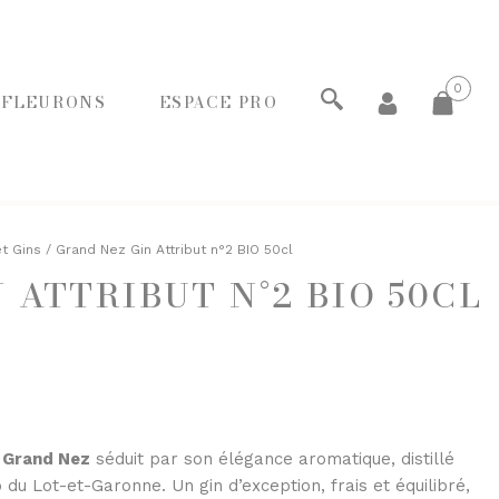
0
 FLEURONS
ESPACE PRO
ECHERCHER
t Gins
/ Grand Nez Gin Attribut n°2 BIO 50cl
 ATTRIBUT N°2 BIO 50CL
PANIERS GOURMANDS
MOINS DE 20€
ENTRE 20€ ET 50€
PLUS DE 50€
FROMAGERIE
À commander et retirer en boutique
n Grand Nez
séduit par son élégance aromatique, distillé
du Lot-et-Garonne. Un gin d’exception, frais et équilibré,