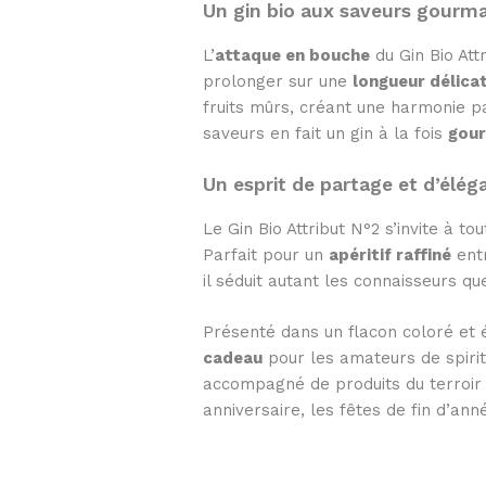
Un gin bio aux saveurs gourm
L’
attaque en bouche
du Gin Bio Att
prolonger sur une
longueur délica
fruits mûrs, créant une harmonie p
saveurs en fait un gin à la fois
gour
Un esprit de partage et d’élég
Le Gin Bio Attribut N°2 s’invite à t
Parfait pour un
apéritif raffiné
ent
il séduit autant les connaisseurs q
Présenté dans un flacon coloré et 
cadeau
pour les amateurs de spirit
accompagné de produits du terroir g
anniversaire, les fêtes de fin d’an