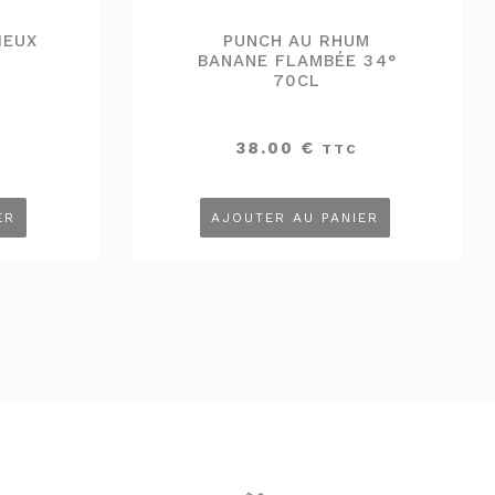
IEUX
PUNCH AU RHUM
L
BANANE FLAMBÉE 34°
70CL
38.00
€
TTC
ER
AJOUTER AU PANIER