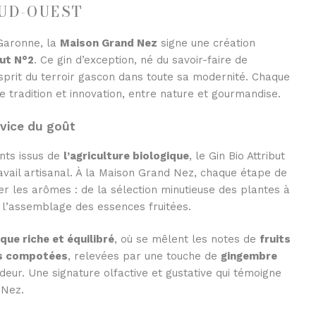
SUD-OUEST
-Garonne, la
Maison Grand Nez
signe une création
but N°2
. Ce gin d’exception, né du savoir-faire de
’esprit du terroir gascon dans toute sa modernité. Chaque
re tradition et innovation, entre nature et gourmandise.
rvice du goût
ents issus de
l’agriculture biologique
, le Gin Bio Attribut
avail artisanal. À la Maison Grand Nez, chaque étape de
er les arômes : de la sélection minutieuse des plantes à
ar l’assemblage des essences fruitées.
que riche et équilibré
, où se mêlent les notes de
fruits
s compotées
, relevées par une touche de
gingembre
deur. Une signature olfactive et gustative qui témoigne
 Nez.