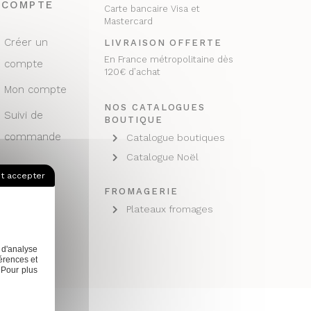
COMPTE
Carte bancaire Visa et
Mastercard
Créer un
LIVRAISON OFFERTE
En France métropolitaine dès
compte
120€ d’achat
Mon compte
NOS CATALOGUES
Suivi de
BOUTIQUE
commande
Catalogue boutiques
Catalogue Noël
t accepter
FROMAGERIE
Plateaux fromages
 d'analyse
érences et
 Pour plus