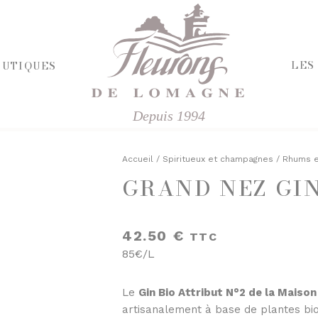
LES
OUTIQUES
Depuis 1994
HERCHE
RIE ET FROMAGES
R
Accueil
/
Spiritueux et champagnes
/
Rhums e
GRAND NEZ GIN
E SALÉE
ÉPICERIE SUCRÉE
'APÉRITIF
BISCUITS ET GÂTEAUX
CHOCOLATS ET SPÉCIALITÉS
42.50
€
TTC
FINES
CONFITURES
85€/L
ISINÉS
DESSERTS
IVRES ET ÉPICES
FRUITS AU SIROP OU ALCOOL
T VINAIGRES
JUS ET SIROPS
Le
Gin Bio Attribut N°2 de la Maiso
DES
MIELS
artisanalement à base de plantes bio 