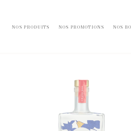
NOS PRODUITS
NOS PROMOTIONS
NOS B
REC
FOIES GRAS, ÉPICE
FOIE GRAS
ÉPICERI
ACCOMPAGNEMENT FOIE GRAS
TOASTS D
BLOCS DE FOIE GRAS DE CANARD
TERRINES
ENTRÉES AU FOIE GRAS
ENTRÉES 
FOIE GRAS DE CANARD
PLATS CU
SELS, PO
HUILES E
MOUTAR