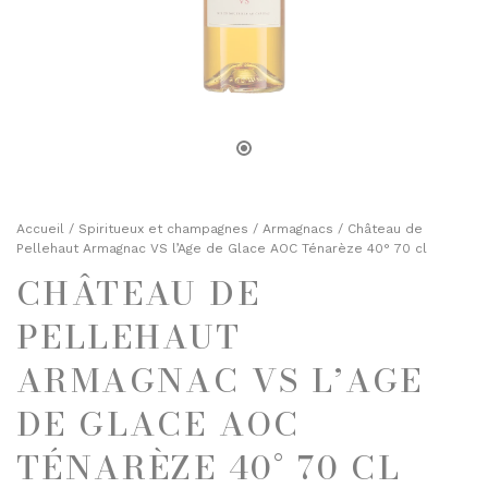
TOASTS D'APÉRITIF
SELS, POIVRES ET ÉPICES
TERRINES
HUILES ET VINAIGRES
ENTRÉES FINES
MOUTARDES
PLATS CUISINÉS
SELS, POIVRES ET ÉPICES
ÉPICERIE SUCRÉE
HUILES ET VINAIGRES
BISCUITS ET GÂTEAUX
MOUTARDES
Accueil
/
Spiritueux et champagnes
/
Armagnacs
/ Château de
CHOCOLATS ET SPÉCIALITÉS
Pellehaut Armagnac VS l’Age de Glace AOC Ténarèze 40° 70 cl
CONFITURES
CHÂTEAU DE
ÉPICERIE SUCRÉE
DESSERTS
BISCUITS ET GÂTEAUX
PELLEHAUT
FRUITS AU SIROP OU ALCOOL
CHOCOLATS ET SPÉCIALITÉS
ARMAGNAC VS L’AGE
JUS ET SIROPS
CONFITURES
DE GLACE AOC
MIELS
DESSERTS
TÉNARÈZE 40° 70 CL
PRUNEAUX
FRUITS AU SIROP OU ALCOOL