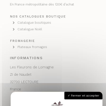
En France métropolitaine dès 120€ d’achat
NOS CATALOGUES BOUTIQUE
Catalogue boutiques
Catalogue Noël
FROMAGERIE
Plateaux fromages
INFORMATIONS
Les Fleurons de Lomagne
ZI de Naudet
32700 LECTOURE
France
Fermer et accepter
05 62 68 76 24