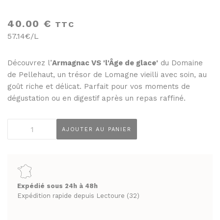
THÉS ET INFUSIONS
JUS ET SIROPS
40.00
€
MIELS
TTC
PANIERS GOURMANDS
57.14€/L
PRUNEAUX
MOINS DE 20€
THÉS ET INFUSIONS
ENTRE 20€ ET 50€
Découvrez l’
Armagnac VS 'l'Âge de glace'
du Domaine
de Pellehaut, un trésor de Lomagne vieilli avec soin, au
PLUS DE 50€
PANIERS GOURMANDS
goût riche et délicat. Parfait pour vos moments de
MOINS DE 20€
dégustation ou en digestif après un repas raffiné.
FROMAGERIE
ENTRE 20€ ET 50€
À commander et retirer en boutique
quantité
PLUS DE 50€
AJOUTER AU PANIER
de
LA CAVE
Château
FROMAGERIE
de
APÉRITIFS
À commander et retirer en boutique
Pellehaut
Armagnac
SPIRITUEUX & CHAMPAGNES
Expédié sous 24h à 48h
LA CAVE
VS
Expédition rapide depuis Lectoure (32)
ARMAGNACS
l'Age
APÉRITIFS
CHAMPAGNES
de