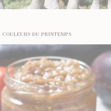
PRUNEAUX
THÉS ET INFUSIONS
X COULEURS DU PRINTEMPS
UEUX & CHAMPAGNES
LES VINS
ACS
VINS BLANCS MOELLEUX
NES
VINS BLANCS SECS
T GINS
VINS ROSÉS
VINS ROUGES