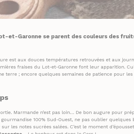
ot-et-Garonne se parent des couleurs des fruit
heure est aux douces températures retrouvées et aux journé
ières fraises du Lot-et-Garonne font leur apparition. Cult
ine terre ; encore quelques semaines de patience pour le
mps
e sortie. Marmande n’est pas loin… De bon augure pour pr
 de gourmandise 100% Sud-Ouest, ne pas oublier quelques 
sur les notes sucrées salées. C’est le moment d’époussete
Gascogne
… Le bonheur est dans le Gers !