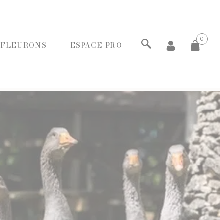
0
 FLEURONS
ESPACE PRO
ECHERCHER
PANIERS GOURMANDS
MOINS DE 20€
ENTRE 20€ ET 50€
PLUS DE 50€
FROMAGERIE
À commander et retirer en boutique