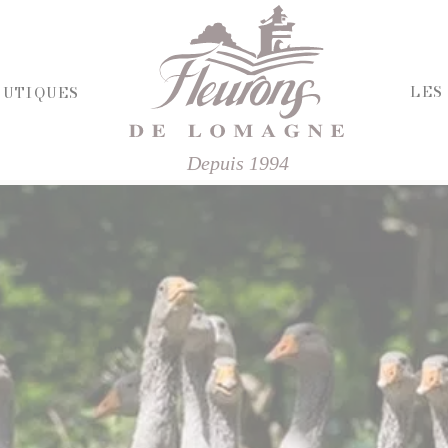
LES
OUTIQUES
Depuis 1994
HERCHE
RIE ET FROMAGES
R
E SALÉE
ÉPICERIE SUCRÉE
'APÉRITIF
BISCUITS ET GÂTEAUX
CHOCOLATS ET SPÉCIALITÉS
FINES
CONFITURES
ISINÉS
DESSERTS
IVRES ET ÉPICES
FRUITS AU SIROP OU ALCOOL
T VINAIGRES
JUS ET SIROPS
DES
MIELS