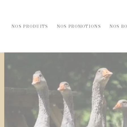
NOS PRODUITS
NOS PROMOTIONS
NOS B
REC
FOIES GRAS, ÉPICE
FOIE GRAS
ÉPICERI
ACCOMPAGNEMENT FOIE GRAS
TOASTS D
BLOCS DE FOIE GRAS DE CANARD
TERRINES
ENTRÉES AU FOIE GRAS
ENTRÉES 
FOIE GRAS DE CANARD
PLATS CU
SELS, PO
HUILES E
MOUTAR