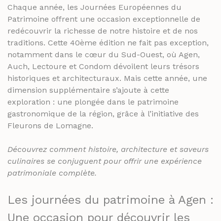
THÉS ET INFUSIONS
JUS ET SIROPS
Chaque année, les Journées Européennes du
Patrimoine offrent une occasion exceptionnelle de
MIELS
PANIERS GOURMANDS
redécouvrir la richesse de notre histoire et de nos
PRUNEAUX
MOINS DE 20€
traditions. Cette 40ème édition ne fait pas exception,
notamment dans le cœur du Sud-Ouest, où Agen,
THÉS ET INFUSIONS
ENTRE 20€ ET 50€
Auch, Lectoure et Condom dévoilent leurs trésors
PLUS DE 50€
historiques et architecturaux. Mais cette année, une
PANIERS GOURMANDS
dimension supplémentaire s’ajoute à cette
MOINS DE 20€
exploration : une plongée dans le patrimoine
FROMAGERIE
ENTRE 20€ ET 50€
gastronomique de la région, grâce à l’initiative des
À commander et retirer en boutique
Fleurons de Lomagne.
PLUS DE 50€
LA CAVE
Découvrez comment histoire, architecture et saveurs
FROMAGERIE
APÉRITIFS
culinaires se conjuguent pour offrir une expérience
À commander et retirer en boutique
patrimoniale complète.
SPIRITUEUX & CHAMPAGNES
LA CAVE
Les journées du patrimoine à Agen :
ARMAGNACS
APÉRITIFS
Une occasion pour découvrir les
CHAMPAGNES