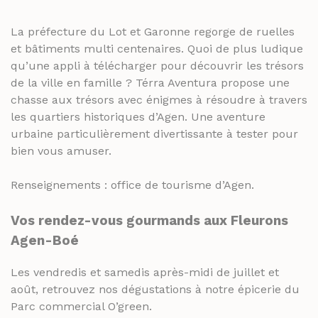
RHUMS ET GINS
SPIRITUEUX & CHAMPAGNES
La préfecture du Lot et Garonne regorge de ruelles
WHISKY
ARMAGNACS
et bâtiments multi centenaires. Quoi de plus ludique
qu’une appli à télécharger pour découvrir les trésors
CHAMPAGNES
LES VINS
de la ville en famille ? Térra Aventura propose une
RHUMS ET GINS
VINS BLANCS MOELLEUX
chasse aux trésors avec énigmes à résoudre à travers
les quartiers historiques d’Agen. Une aventure
WHISKY
VINS BLANCS SECS
urbaine particulièrement divertissante à tester pour
VINS ROSÉS
bien vous amuser.
LES VINS
VINS ROUGES
VINS BLANCS MOELLEUX
Renseignements : office de tourisme d’Agen.
VINS BLANCS SECS
LES BIÈRES ET CIDRES
Vos rendez-vous gourmands aux Fleurons
VINS ROSÉS
Agen-Boé
VINS ROUGES
Les vendredis et samedis après-midi de juillet et
LES BIÈRES ET CIDRES
août, retrouvez nos dégustations à notre épicerie du
Parc commercial O’green.