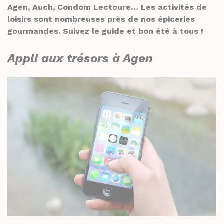
THÉS ET INFUSIONS
JUS ET SIROPS
Agen, Auch, Condom Lectoure… Les activités de
loisirs sont nombreuses près de nos épiceries
MIELS
PANIERS GOURMANDS
gourmandes. Suivez le guide et bon été à tous !
PRUNEAUX
MOINS DE 20€
Appli aux trésors à Agen
THÉS ET INFUSIONS
ENTRE 20€ ET 50€
PLUS DE 50€
PANIERS GOURMANDS
MOINS DE 20€
FROMAGERIE
ENTRE 20€ ET 50€
À commander et retirer en boutique
PLUS DE 50€
LA CAVE
FROMAGERIE
APÉRITIFS
À commander et retirer en boutique
SPIRITUEUX & CHAMPAGNES
LA CAVE
ARMAGNACS
APÉRITIFS
CHAMPAGNES