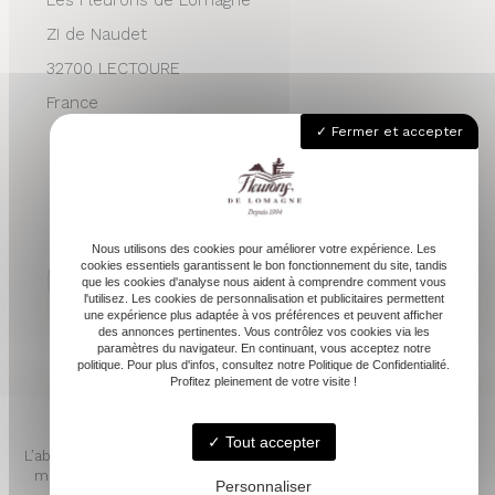
ZI de Naudet
32700 LECTOURE
France
Fermer et accepter
05 62 68 76 24
contactvpc@fleuronsdelomagne.com
Nous utilisons des cookies pour améliorer votre expérience. Les
cookies essentiels garantissent le bon fonctionnement du site, tandis
que les cookies d'analyse nous aident à comprendre comment vous
l'utilisez. Les cookies de personnalisation et publicitaires permettent
Depuis 1994
une expérience plus adaptée à vos préférences et peuvent afficher
des annonces pertinentes. Vous contrôlez vos cookies via les
paramètres du navigateur. En continuant, vous acceptez notre
politique. Pour plus d'infos, consultez notre Politique de Confidentialité.
Profitez pleinement de votre visite !
Tout accepter
L’abus d’alcool est dangereux pour la santé. À consommer avec
modération. Pour votre santé, mangez au moins cinq fruits et
Personnaliser