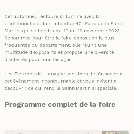
THÉS ET INFUSIONS
JUS ET SIROPS
MIELS
Cet automne, Lectoure s’illumine avec la
PANIERS GOURMANDS
traditionnelle et tant attendue 40ᵉ Foire de la Saint-
PRUNEAUX
MOINS DE 20€
Martin, qui se tiendra du 10 au 12 novembre 2023.
THÉS ET INFUSIONS
ENTRE 20€ ET 50€
Renommée pour être la foire-exposition la plus
fréquentée du département, elle réunit une
PLUS DE 50€
PANIERS GOURMANDS
multitude d’exposants et propose une diversité
MOINS DE 20€
d’activités pour tous les âges.
FROMAGERIE
ENTRE 20€ ET 50€
À commander et retirer en boutique
Les Fleurons de Lomagne sont fiers de s’associer à
PLUS DE 50€
cet événement incontournable et vous invitent à
LA CAVE
découvrir ce qui rend la Saint-Martin si spéciale.
FROMAGERIE
APÉRITIFS
À commander et retirer en boutique
Programme complet de la foire
SPIRITUEUX & CHAMPAGNES
LA CAVE
ARMAGNACS
APÉRITIFS
CHAMPAGNES