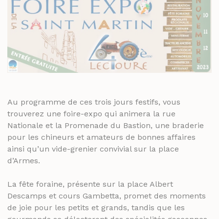
RHUMS ET GINS
SPIRITUEUX & CHAMPAGNES
WHISKY
ARMAGNACS
CHAMPAGNES
LES VINS
RHUMS ET GINS
VINS BLANCS MOELLEUX
WHISKY
VINS BLANCS SECS
VINS ROSÉS
Au programme de ces trois jours festifs, vous
LES VINS
trouverez une foire-expo qui animera la rue
VINS ROUGES
VINS BLANCS MOELLEUX
Nationale et la Promenade du Bastion, une braderie
pour les chineurs et amateurs de bonnes affaires
VINS BLANCS SECS
LES BIÈRES ET CIDRES
ainsi qu’un vide-grenier convivial sur la place
VINS ROSÉS
d’Armes.
VINS ROUGES
La fête foraine, présente sur la place Albert
Descamps et cours Gambetta, promet des moments
LES BIÈRES ET CIDRES
de joie pour les petits et grands, tandis que les