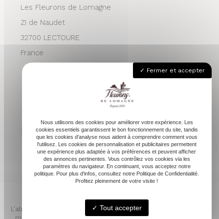
Les Fleurons de Lomagne
ZI de Naudet
32700 LECTOURE
France
05 62 68 76 24
Fermer et accepter
contactvpc@fleuronsdelomagne.com
Nous utilisons des cookies pour améliorer votre expérience. Les
cookies essentiels garantissent le bon fonctionnement du site, tandis
que les cookies d'analyse nous aident à comprendre comment vous
l'utilisez. Les cookies de personnalisation et publicitaires permettent
Depuis 1994
une expérience plus adaptée à vos préférences et peuvent afficher
des annonces pertinentes. Vous contrôlez vos cookies via les
paramètres du navigateur. En continuant, vous acceptez notre
politique. Pour plus d'infos, consultez notre Politique de Confidentialité.
Profitez pleinement de votre visite !
Tout accepter
L’abus d’alcool est dangereux pour la santé. À consommer avec
modération. Pour votre santé, mangez au moins cinq fruits et