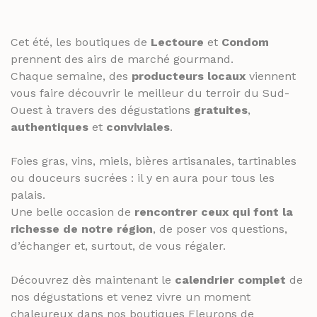
THÉS ET INFUSIONS
JUS ET SIROPS
MIELS
PANIERS GOURMANDS
Cet été, les boutiques de
Lectoure
et
Condom
PRUNEAUX
prennent des airs de marché gourmand.
MOINS DE 20€
Chaque semaine, des
producteurs locaux
viennent
THÉS ET INFUSIONS
ENTRE 20€ ET 50€
vous faire découvrir le meilleur du terroir du Sud-
PLUS DE 50€
Ouest à travers des dégustations
gratuites
,
PANIERS GOURMANDS
authentiques
et
conviviales
.
MOINS DE 20€
FROMAGERIE
Foies gras, vins, miels, bières artisanales, tartinables
ENTRE 20€ ET 50€
À commander et retirer en boutique
ou douceurs sucrées : il y en aura pour tous les
PLUS DE 50€
palais.
LA CAVE
Une belle occasion de
rencontrer ceux qui font la
FROMAGERIE
richesse de notre région
, de poser vos questions,
APÉRITIFS
À commander et retirer en boutique
d’échanger et, surtout, de vous régaler.
SPIRITUEUX & CHAMPAGNES
LA CAVE
Découvrez dès maintenant le
calendrier complet
de
ARMAGNACS
nos dégustations et venez vivre un moment
APÉRITIFS
CHAMPAGNES
chaleureux dans nos boutiques Fleurons de