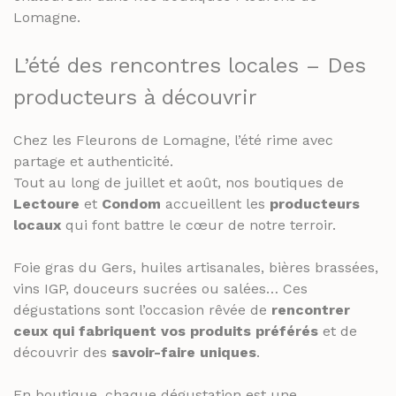
Lomagne.
RHUMS ET GINS
SPIRITUEUX & CHAMPAGNES
WHISKY
ARMAGNACS
L’été des rencontres locales – Des
CHAMPAGNES
producteurs à découvrir
LES VINS
RHUMS ET GINS
VINS BLANCS MOELLEUX
Chez les Fleurons de Lomagne, l’été rime avec
WHISKY
VINS BLANCS SECS
partage et authenticité.
Tout au long de juillet et août, nos boutiques de
VINS ROSÉS
LES VINS
Lectoure
et
Condom
accueillent les
producteurs
VINS ROUGES
VINS BLANCS MOELLEUX
locaux
qui font battre le cœur de notre terroir.
VINS BLANCS SECS
LES BIÈRES ET CIDRES
Foie gras du Gers, huiles artisanales, bières brassées,
VINS ROSÉS
vins IGP, douceurs sucrées ou salées… Ces
dégustations sont l’occasion rêvée de
rencontrer
VINS ROUGES
ceux qui fabriquent vos produits préférés
et de
découvrir des
savoir-faire uniques
.
LES BIÈRES ET CIDRES
En boutique, chaque dégustation est une