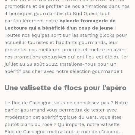
THÉS ET INFUSIONS
JUS ET SIROPS
promotions et de profiter de nos animations dans nos
4 boutiques gourmandes du Sud Ouest, tout
MIELS
PANIERS GOURMANDS
particulièrement notre
épicerie fromagerie de
PRUNEAUX
MOINS DE 20€
Lectoure qui a bénéficié d’un coup de jeune
!
THÉS ET INFUSIONS
Toutes nos équipes sont sur les starting blocks pour
ENTRE 20€ ET 50€
accueillir touristes et habitants gourmands, leur
PLUS DE 50€
présenter nos meilleurs produits et mettre en avant
PANIERS GOURMANDS
nos promotions exclusives qui ont lieu cet été du 1er
MOINS DE 20€
FROMAGERIE
juillet au 28 août 2022. Installons-nous pour un
ENTRE 20€ ET 50€
À commander et retirer en boutique
apéritif pas cher avec notre sélection gourmande !
PLUS DE 50€
LA CAVE
Une
valisette de flocs pour l’apéro
FROMAGERIE
APÉRITIFS
Le floc de Gascogne, vous ne connaissez pas ? Notre
À commander et retirer en boutique
panier gourmand vous permettra de tester avec
SPIRITUEUX & CHAMPAGNES
modération cet apéritif typique du Gers. Vous êtes
LA CAVE
ARMAGNACS
plutôt blanc ou rosé ? Qu’importe, notre Valisette
APÉRITIFS
Floc de Gascogne mettra tout le monde d’accord…
CHAMPAGNES