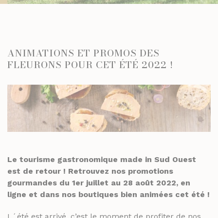
TOASTS D'APÉRITIF
SELS, POIVRES ET ÉPICES
TERRINES
HUILES ET VINAIGRES
ENTRÉES FINES
MOUTARDES
ANIMATIONS ET PROMOS DES
PLATS CUISINÉS
FLEURONS POUR CET ÉTÉ 2022 !
SELS, POIVRES ET ÉPICES
ÉPICERIE SUCRÉE
HUILES ET VINAIGRES
BISCUITS ET GÂTEAUX
MOUTARDES
CHOCOLATS ET SPÉCIALITÉS
CONFITURES
ÉPICERIE SUCRÉE
DESSERTS
BISCUITS ET GÂTEAUX
FRUITS AU SIROP OU ALCOOL
CHOCOLATS ET SPÉCIALITÉS
Le tourisme gastronomique made in Sud Ouest
JUS ET SIROPS
est de retour ! Retrouvez nos promotions
CONFITURES
gourmandes du 1er juillet au 28 août 2022, en
MIELS
DESSERTS
ligne et dans nos boutiques bien animées cet été !
PRUNEAUX
FRUITS AU SIROP OU ALCOOL
L´été est arrivé, c’est le moment de profiter de nos