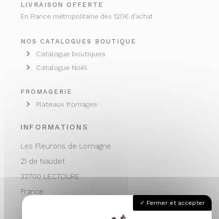
LIVRAISON OFFERTE
En France métropolitaine dès 120€ d’achat
NOS CATALOGUES BOUTIQUE
Catalogue boutiques
Catalogue Noël
FROMAGERIE
Plateaux fromages
INFORMATIONS
Les Fleurons de Lomagne
ZI de Naudet
32700 LECTOURE
France
Fermer et accepter
05 62 68 76 24